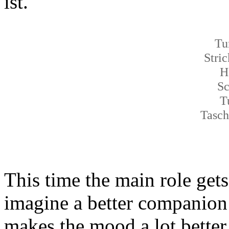
ist.
Tu
Stri
H
S
T
Tasch
This time the main role get
imagine a better companion
makes the mood a lot better