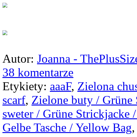
Autor:
Joanna - ThePlusSi
38 komentarze
Etykiety:
aaaF
,
Zielona chu
scarf
,
Zielone buty / Grüne
sweter / Grüne Strickjacke 
Gelbe Tasche / Yellow Bag