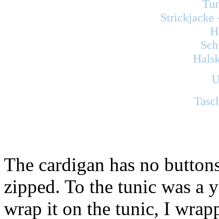
Tu
Strickjacke
H
Sch
Halsk
U
Tasc
The cardigan has no buttons
zipped. To the tunic was a y
wrap it on the tunic, I wra