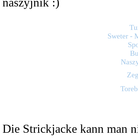
naszyjnik :)
Tu
Sweter - 
Sp
Bu
Naszy
Zeg
Toreb
Die Strickjacke kann man ni