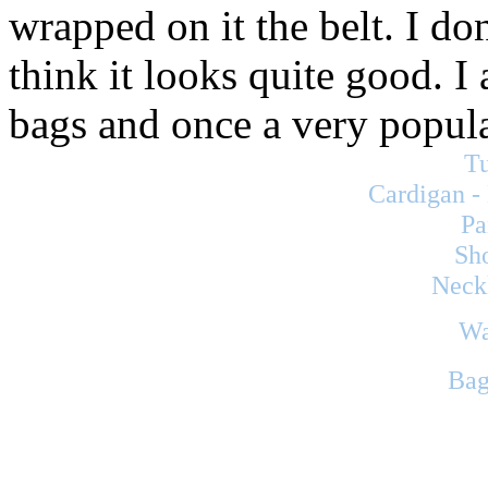
wrapped on it the belt. I don
think it looks quite good. 
bags and once a very popula
T
Cardigan -
Pa
Sho
Neckl
Wa
Bag