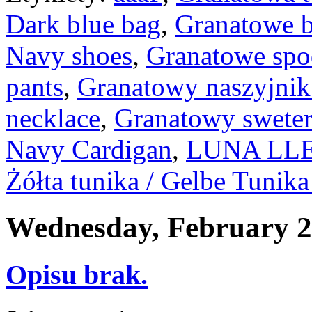
Dark blue bag
,
Granatowe b
Navy shoes
,
Granatowe spo
pants
,
Granatowy naszyjnik 
necklace
,
Granatowy sweter 
Navy Cardigan
,
LUNA LLEN
Żółta tunika / Gelbe Tunika
Wednesday, February 2
Opisu brak.