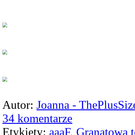
Autor:
Joanna - ThePlusSi
34 komentarze
Etykiety:
aaaF
,
Granatowa t