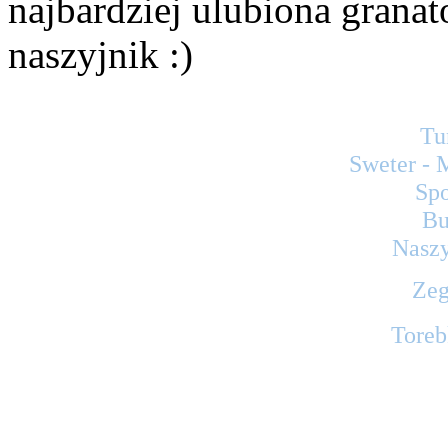
najbardziej ulubiona granat
naszyjnik :)
Tu
Sweter - 
Sp
Bu
Naszy
Zeg
Toreb