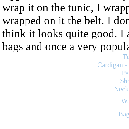
wrap it on the tunic, I wra
wrapped on it the belt. I don
think it looks quite good. 
bags and once a very popula
T
Cardigan -
Pa
Sho
Neckl
Wa
Bag