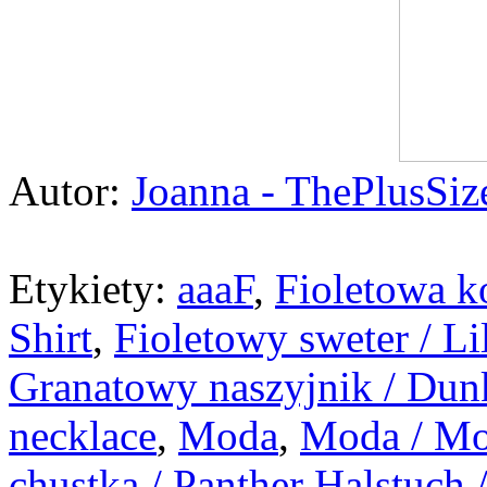
Autor:
Joanna - ThePlusSi
Etykiety:
aaaF
,
Fioletowa ko
Shirt
,
Fioletowy sweter / Li
Granatowy naszyjnik / Dunk
necklace
,
Moda
,
Moda / Mo
chustka / Panther Halstuch 