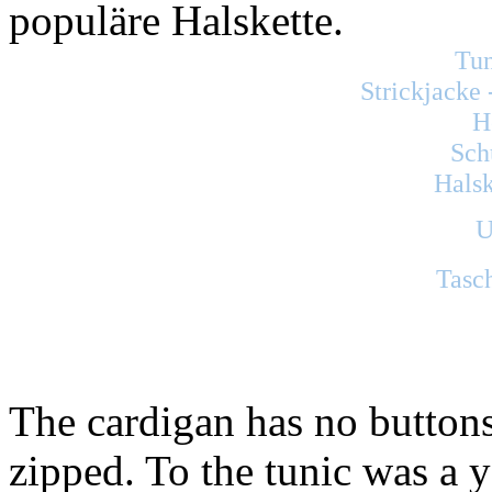
populäre Halskette.
Tu
Strickjacke
H
Sch
Halsk
U
Tasc
The cardigan has no buttons
zipped. To the tunic was a y