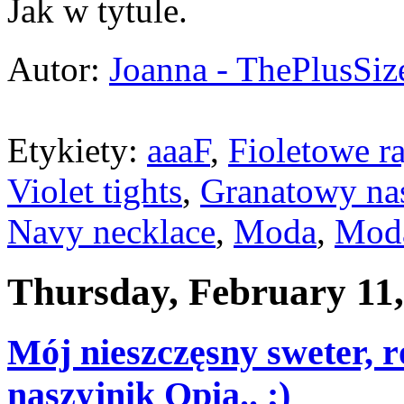
Jak w tytule.
Autor:
Joanna - ThePlusSi
Etykiety:
aaaF
,
Fioletowe ra
Violet tights
,
Granatowy nas
Navy necklace
,
Moda
,
Moda
Thursday, February 11,
Mój nieszczęsny sweter, 
naszyjnik Opia.. ;)