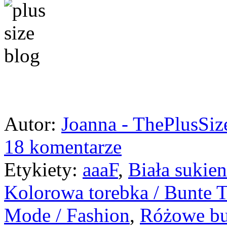
Autor:
Joanna - ThePlusSi
18 komentarze
Etykiety:
aaaF
,
Biała sukien
Kolorowa torebka / Bunte T
Mode / Fashion
,
Różowe but