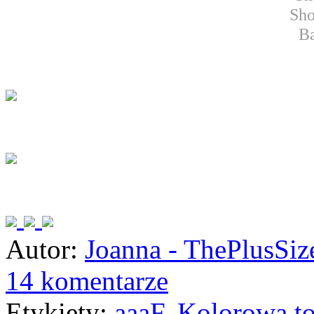
Sho
Ba
Autor:
Joanna - ThePlusSi
14 komentarze
Etykiety:
aaaF
,
Kolorowa to