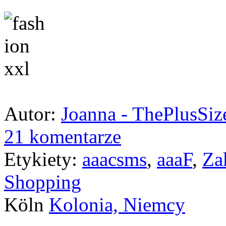
Autor:
Joanna - ThePlusSi
21 komentarze
Etykiety:
aaacsms
,
aaaF
,
Za
Shopping
Köln
Kolonia, Niemcy