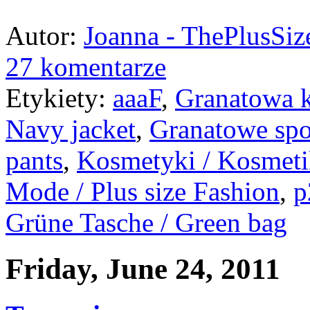
Autor:
Joanna - ThePlusSi
27 komentarze
Etykiety:
aaaF
,
Granatowa k
Navy jacket
,
Granatowe spo
pants
,
Kosmetyki / Kosmeti
Mode / Plus size Fashion
,
p
Grüne Tasche / Green bag
Friday, June 24, 2011