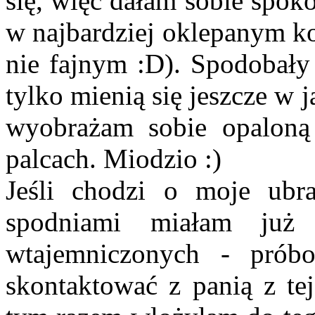
się, więc dałam sobie spokó
w najbardziej oklepanym ko
nie fajnym :D). Spodobały
tylko mienią się jeszcze w j
wyobrażam sobie opaloną 
palcach. Miodzio :)
Jeśli chodzi o moje ubr
spodniami miałam już
wtajemniczonych - prób
skontaktować z panią z tej