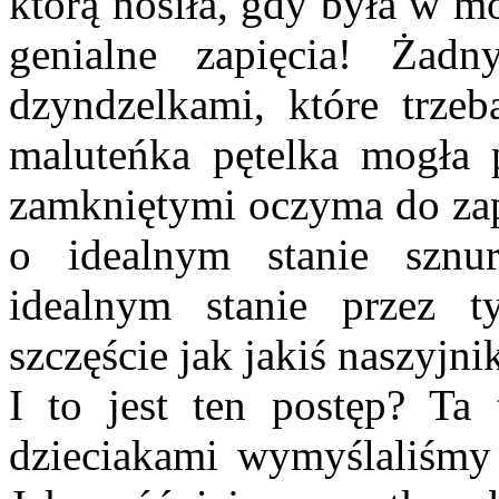
którą nosiła, gdy była w m
genialne zapięcia! Ża
dzyndzelkami, które trze
maluteńka pętelka mogła p
zamkniętymi oczyma do zapi
o idealnym stanie sznu
idealnym stanie przez t
szczęście jak jakiś naszyjni
I to jest ten postęp? Ta 
dzieciakami wymyślaliśmy