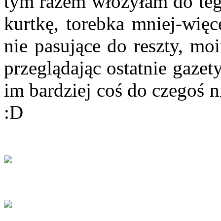
tym razem włożyłam do teg
kurtkę, torebka mniej-więc
nie pasujące do reszty, mo
przeglądając ostatnie gaze
im bardziej coś do czegoś n
:D