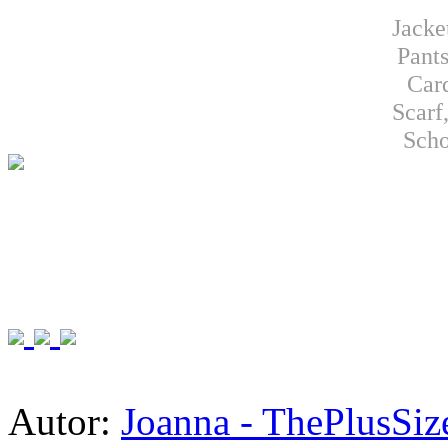
Jacke
Pant
Car
Scarf
Scho
Autor:
Joanna - ThePlusSi