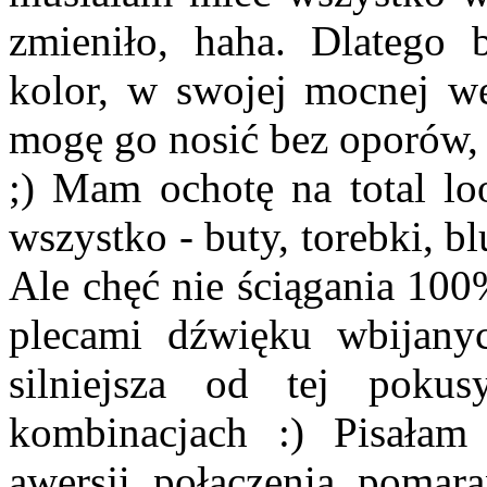
zmieniło, haha. Dlatego 
kolor, w swojej mocnej wer
mogę go nosić bez oporów, 
;) Mam ochotę na total l
wszystko - buty, torebki, bl
Ale chęć nie ściągania 100%
plecami dźwięku wbijany
silniejsza od tej poku
kombinacjach :) Pisałam
awersji połączenia pomar