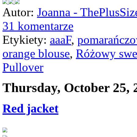
Autor:
Joanna - ThePlusSi
31 komentarze
Etykiety:
aaaF
,
pomarańczow
orange blouse
,
Różowy swete
Pullover
Thursday, October 25, 
Red jacket