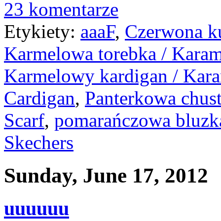
23 komentarze
Etykiety:
aaaF
,
Czerwona ku
Karmelowa torebka / Karame
Karmelowy kardigan / Karam
Cardigan
,
Panterkowa chust
Scarf
,
pomarańczowa bluzka 
Skechers
Sunday, June 17, 2012
uuuuuu