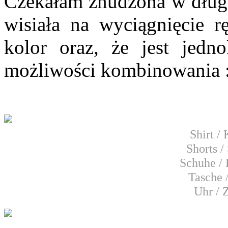
Czekałam znudzona w dług
wisiała na wyciągnięcie r
kolor oraz, że jest jedn
możliwości kombinowania 
Shirt /
Shorts 
Schuhe /
Tasche 
Uhr / 