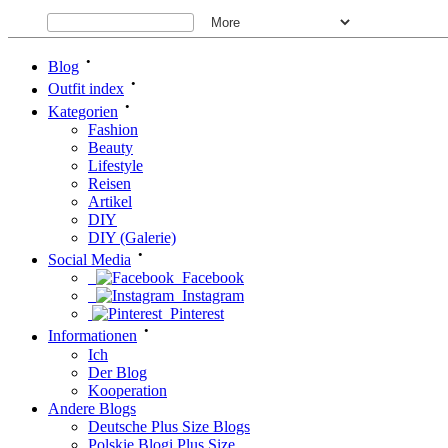
•
Blog
•
Outfit index
•
Kategorien
Fashion
Beauty
Lifestyle
Reisen
Artikel
DIY
DIY (Galerie)
•
Social Media
Facebook
Instagram
Pinterest
•
Informationen
Ich
Der Blog
Kooperation
Andere Blogs
Deutsche Plus Size Blogs
Polskie Blogi Plus Size