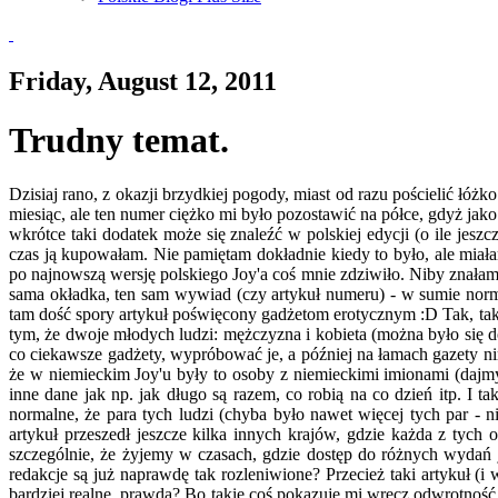
Friday, August 12, 2011
Trudny temat.
Dzisiaj rano, z okazji brzydkiej pogody, miast od razu pościelić łó
miesiąc, ale ten numer ciężko mi było pozostawić na półce, gdyż ja
wkrótce taki dodatek może się znaleźć w polskiej edycji (o ile jesz
czas ją kupowałam. Nie pamiętam dokładnie kiedy to było, ale miał
po najnowszą wersję polskiego Joy'a coś mnie zdziwiło. Niby znałam
sama okładka, ten sam wywiad (czy artykuł numeru) - w sumie norm
tam dość spory artykuł poświęcony gadżetom erotycznym :D Tak, tak :
tym, że dwoje młodych ludzi: mężczyzna i kobieta (można było się d
co ciekawsze gadżety, wypróbować je, a później na łamach gazety ni
że w niemieckim Joy'u były to osoby z niemieckimi imionami (dajmy
inne dane jak np. jak długo są razem, co robią na co dzień itp. I ta
normalne, że para tych ludzi (chyba było nawet więcej tych par - n
artykuł przeszedł jeszcze kilka innych krajów, gdzie każda z ty
szczególnie, że żyjemy w czasach, gdzie dostęp do różnych wydań 
redakcje są już naprawdę tak rozleniwione? Przecież taki artykuł (i 
bardziej realne, prawda? Bo takie coś pokazuje mi wręcz odwrotność t