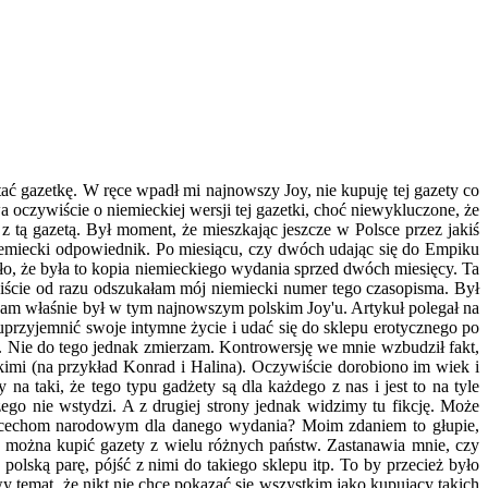
tać gazetkę. W ręce wpadł mi najnowszy Joy, nie kupuję tej gazety co
oczywiście o niemieckiej wersji tej gazetki, choć niewykluczone, że
 z tą gazetą. Był moment, że mieszkając jeszcze w Polsce przez jakiś
niemiecki odpowiednik. Po miesiącu, czy dwóch udając się do Empiku
ło, że była to kopia niemieckiego wydania sprzed dwóch miesięcy. Ta
iście od razu odszukałam mój niemiecki numer tego czasopisma. Był
n sam właśnie był w tym najnowszym polskim Joy'u. Artykuł polegał na
uprzyjemnić swoje intymne życie i udać się do sklepu erotycznego po
e. Nie do tego jednak zmierzam. Kontrowersję we mnie wzbudził fakt,
kimi (na przykład Konrad i Halina). Oczywiście dorobiono im wiek i
 na taki, że tego typu gadżety są dla każdego z nas i jest to na tyle
zego nie wstydzi. A z drugiej strony jednak widzimy tu fikcję. Może
iej cechom narodowym dla danego wydania? Moim zdaniem to głupie,
e można kupić gazety z wielu różnych państw. Zastanawia mnie, czy
 polską parę, pójść z nimi do takiego sklepu itp. To by przecież było
wy temat, że nikt nie chce pokazać się wszystkim jako kupujący takich