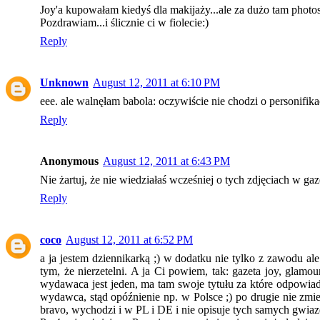
Joy'a kupowałam kiedyś dla makijaży...ale za dużo tam photos
Pozdrawiam...i ślicznie ci w fiolecie:)
Reply
Unknown
August 12, 2011 at 6:10 PM
eee. ale walnęłam babola: oczywiście nie chodzi o personifika
Reply
Anonymous
August 12, 2011 at 6:43 PM
Nie żartuj, że nie wiedziałaś wcześniej o tych zdjęciach w gaz
Reply
coco
August 12, 2011 at 6:52 PM
a ja jestem dziennikarką ;) w dodatku nie tylko z zawodu a
tym, że nierzetelni. A ja Ci powiem, tak: gazeta joy, glam
wydawaca jest jeden, ma tam swoje tytułu za które odpowiad
wydawca, stąd opóźnienie np. w Polsce ;) po drugie nie zmien
bravo, wychodzi i w PL i DE i nie opisuje tych samych gwiazd