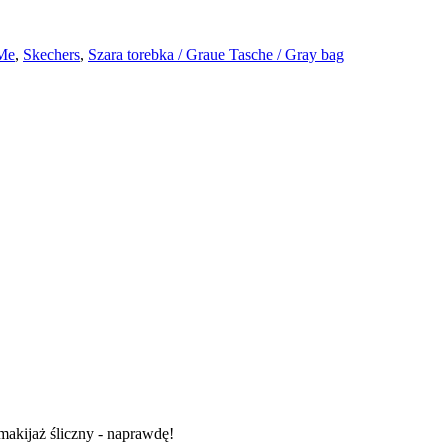
 Me
,
Skechers
,
Szara torebka / Graue Tasche / Gray bag
akijaż śliczny - naprawdę!