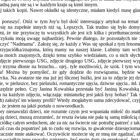
żadną parą nie są i w każdym kraju są kimś innym.
ej takich kopii. Nawet okładki są identyczne, miałam kiedyś masę gla
am poruszyć. Otóż w tym Joy'u był dość interesujący artykuł na tem
się na zupełnie innych niż są. Lepszych. Tak trudno się było domyśle
mi, że nie przytoczę tu wszystkich ale jest ich kilka i przetłumacze
 przykuła moją uwagę najbardziej. Pewnie dlatego, że pozostałych n
ć "Nadmama". Założę się, że każdy z Was się spotkał z tym fenomen
przyjaciółka/znajoma, którą mamy na naszej klasie. Lubimy tam wch
ia moich znajomych, dzięki temu szybko wiedziałam, co u nich słychać
djęcie pierwszego USG, zdjęcie drugiego USG, zdjęcie pierwszej wyp
 trzyma dłonie na brzuchu... ojej.. tyle możliwości, że szok. I tym 
ica! Można by pomyśleć, że gdy dojdzie do rozwiązania, będzie wr
ziecka. Na avatarze nie ma już jej ślicznej buźki, jest za to zdjęcie 
 w pieluszce, bez pieluszki, romantyczne ujęcia, dziwne ujęcia.. itd. 
szędzie pełno. Czy Janina Kowalska przestała być Janiną Kowalską 
a na każdym zdjęciu, włączając miniaturkę jest jakiś łysy bobas? Tak 
ech) założyć im własny profil? Wtedy mogłabym sama zdecydować, czyj
ę, że jestem na jakiś portalu o noworodkach.
ry nienawidzi dzieci, nie rozumie czym jest wspaniała miłość do matki
ją dzieci, muszą zrozumieć, że reszta świata nie pała tą samą miłością 
kę całym serduchem, ale za nic na świecie nie potrafię patrzeć z taką fa
iś czas da popatrzeć jak to cudo się rozwija, to gwałcenie dziesięcio
ie zacznie mnie atakować. Oczywiście możecie się ze mną nie zgadzać,
a na wszelkie inne sposoby patrzenia, być może dam się przekonać. Jes