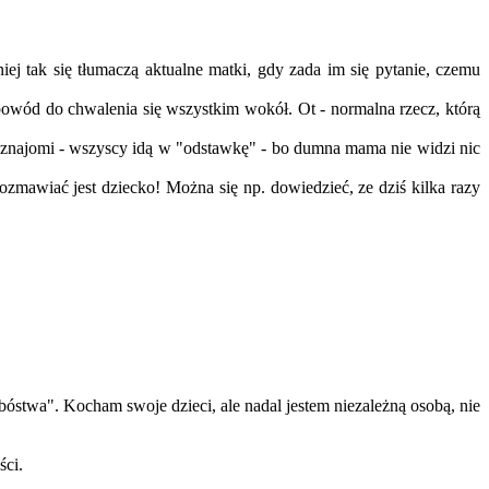
j tak się tłumaczą aktualne matki, gdy zada im się pytanie, czemu
powód do chwalenia się wszystkim wokół. Ot - normalna rzecz, którą
le, znajomi - wszyscy idą w "odstawkę" - bo dumna mama nie widzi nic
zmawiać jest dziecko! Można się np. dowiedzieć, ze dziś kilka razy
bóstwa". Kocham swoje dzieci, ale nadal jestem niezależną osobą, nie
ści.