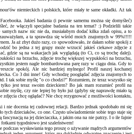
mour'ów niemieckich i polskich, które miały te same okładki. Aż tak
at Facebooka. Jakieś badania (i pewnie samemu można się domyśleć)
ć, że włączyli specjalne badania na ten temat? :) Podzielili takie
nie samych nazw nic nie da, musiałabym dodać kilka zdań opisu, a to
ie zauważyłam, a ta sprawdza się wśród moich znajomych w 99%!!!!!
em. Ja aż zbyt dużo razy, co spowodowało, że dałam sobie spokój z
odzić bo jedna z tej grupy może wrzucić jakieś ciekawe zdjęcie z
, gdzie są na wakacjach jak wyglądają (to Ci, co są trochę dalej).
ukłości na brzuchu, zdjęcie trochę większej wypukłości na brzuchu,
wszystkim jestem nagle bombardowana parę razy w ciągu dnia. Gdy to
eszcie spokój. Ale nic bardziej mylnego! Profil naszej kochanej
jej dziecka. Co 3 dni inne! Gdy wchodzę pooglądać zdjęcia znajomych to
itd. I tak sobie myślę "o co chodzi?" Rozumiem, że teraz wszystko się
tylko jest teraz swoim dzieckiem? Bo jak mam rozumieć profil na
sobie myślę, czy nie lepiej by było już (gdyby się naprawdę miało tą
e zdjęcia chcę oglądać? Nie chcę rezygnować z możliwości kontaktu,
 i nie docenia tej cudownej relacji. Bardzo jednak spodobało mi się
do tych dzieciaków, co one. Często uświadomienie sobie tego staje się
scynacją na jej dzieciaczka, z jakim ona na nie patrzy. I o ile fajnie
ma fotkami tygodniowo jest szaleństwem!
 ale podczas wysławiania tego proszę o używanie mądrych argumentów
t jednak jeden argument, który ma dokładnie odwrotne znaczenie i jest