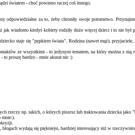
rządzi światem - choć powinno raczej coś innego.
 odpowiedzialne za to, żeby chroniły swoje potomstwo. Przynajmnie
 jak wiadomo kiedyś kobiety rodziły dużo więcej dzieci i to nie był 
o dziecko staje się "pępkiem świata". Rodzina (nawet mąż), przyjacie
ntaktów ze wszystkimi - to jedynym tematem, na który można z nią ro
- to proszę bardzo - mnie akurat nie :)
h rzeczy np. takich, o których piszesz lub traktowania dziecka jako "
o mnie:).
kryzji.
, blogach wydają się piękniejsi, bardziej interesujący niż w rzeczywisto