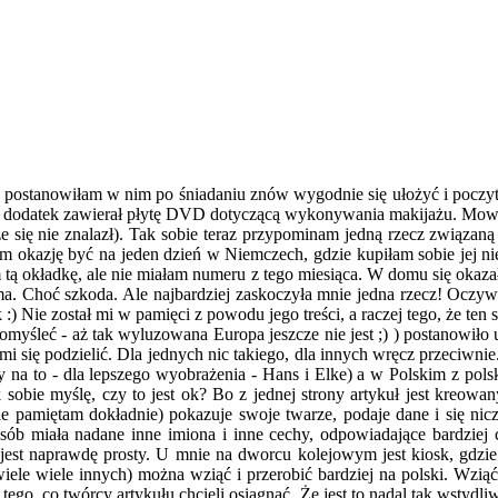
żko postanowiłam w nim po śniadaniu znów wygodnie się ułożyć i poczy
ko dodatek zawierał płytę DVD dotyczącą wykonywania makijażu. Mowa 
cze się nie znalazł). Tak sobie teraz przypominam jedną rzecz związaną
am okazję być na jeden dzień w Niemczech, gdzie kupiłam sobie jej 
 tą okładkę, ale nie miałam numeru z tego miesiąca. W domu się okaza
a. Choć szkoda. Ale najbardziej zaskoczyła mnie jedna rzecz! Oczyw
) Nie został mi w pamięci z powodu jego treści, a raczej tego, że te
omyśleć - aż tak wyluzowana Europa jeszcze nie jest ;) ) postanowiło 
mi się podzielić. Dla jednych nic takiego, dla innych wręcz przeciwni
 na to - dla lepszego wyobrażenia - Hans i Elke) a w Polskim z pols
k sobie myślę, czy to jest ok? Bo z jednej strony artykuł jest kreowany
ie pamiętam dokładnie) pokazuje swoje twarze, podaje dane i się nic
ch osób miała nadane inne imiona i inne cechy, odpowiadające bardz
jest naprawdę prosty. U mnie na dworcu kolejowym jest kiosk, gdzi
wiele wiele innych) można wziąć i przerobić bardziej na polski. Wziąć
ego, co twórcy artykułu chcieli osiągnąć. Że jest to nadal tak wstydli