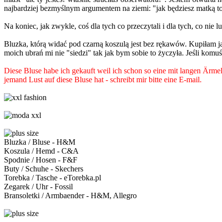
najbardziej bezmyślnym argumentem na ziemi: "jak będziesz matką to 
Na koniec, jak zwykle, coś dla tych co przeczytali i dla tych, co nie lu
Bluzka, którą widać pod czarną koszulą jest bez rękawów. Kupiłam ją
moich ubrań mi nie "siedzi" tak jak bym sobie to życzyła. Jeśli komuś 
Diese Bluse habe ich gekauft weil ich schon so eine mit langen Ärme
jemand Lust auf diese Bluse hat - schreibt mir bitte eine E-mail.
Bluzka / Bluse - H&M
Koszula / Hemd - C&A
Spodnie / Hosen - F&F
Buty / Schuhe - Skechers
Torebka / Tasche - eTorebka.pl
Zegarek / Uhr - Fossil
Bransoletki / Armbaender - H&M, Allegro