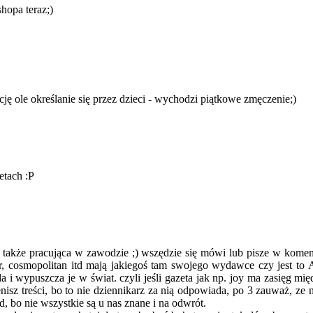
hopa teraz;)
cję ole określanie się przez dzieci - wychodzi piątkowe zmęczenie;)
etach :P
le także pracująca w zawodzie ;) wszędzie się mówi lub pisze w komen
our, cosmopolitan itd mają jakiegoś tam swojego wydawce czy jest to 
a i wypuszcza je w świat. czyli jeśli gazeta jak np. joy ma zasięg m
isz treści, bo to nie dziennikarz za nią odpowiada, po 3 zauważ, ze n
, bo nie wszystkie są u nas znane i na odwrót.