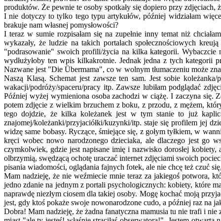
produktów. Że pewnie te osoby spotkały się dopiero przy zdjęciach, 
I nie dotyczy to tylko tego typu artykułów, później widziałam więc
brakuje nam własnej pomysłowości?
I teraz w sumie rozpisałam się na zupełnie inny temat niż chciał
wykazały, że ludzie na takich portalach społecznościowych kreują 
"podrasowanie" swoich profili/życia na kilka kategorii. Wybaczcie 
wydłużyłoby ten wpis kilkakrotnie. Jednak jedna z tych kategorii
Nazwane jest "Die Übermama", co w wolnym tłumaczeniu może znaczy
Naszą Klasą. Schemat jest zawsze ten sam. Jest sobie koleżanka/
wakacji/podróży/spaceru/pracy itp. Zawsze lubiłam podglądać zdjęc
Później wyżej wymieniona osoba zachodzi w ciążę. I zaczyna się. Z
potem zdjęcie z wielkim brzuchem z boku, z przodu, z mężem, który
tego dojdzie, że kilka koleżanek jest w tym stanie to już kapl
znajomej/koleżanki/przyjaciółki/kuzynki/itp. staje się profilem jej d
widzę same bobasy. Ryczące, śmiejące się, z gołym tyłkiem, w wannie,
kręci wobec nowo narodzonego dzieciaka, ale dlaczego jest go w
czymkolwiek, gdzie jest napisane imię i nazwisko dorosłej kobiety, 
olbrzymią, swędzącą ochotę uraczać internet zdjęciami swoich poci
pisania wiadomości, oglądania fajnych fotek, ale nie chcę też czuć si
Mam nadzieję, że nie weźmiecie mnie teraz za jakiegoś potwora, któ
jedno zdanie na jednym z portali psychologicznych: kobiety, które ma
naprawdę niezłym ciosem dla takiej osoby. Mogę kochać moją przyjaciół
jest, gdy ktoś pokaże swoje nowonarodzone cudo, a później raz na jak
Dobra! Mam nadzieję, że żadna fanatyczna mamusia tu nie trafi i n
miast "ale ty jesteś! właśnie straciłaś obserwatora!". Jestem otwart