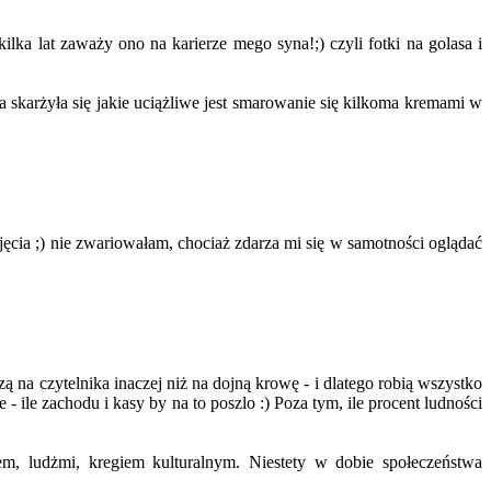
lka lat zaważy ono na karierze mego syna!;) czyli fotki na golasa i
a skarżyła się jakie uciążliwe jest smarowanie się kilkoma kremami w
cia ;) nie zwariowałam, chociaż zdarza mi się w samotności oglądać
a czytelnika inaczej niż na dojną krowę - i dlatego robią wszystko
 ile zachodu i kasy by na to poszlo :) Poza tym, ile procent ludności
, ludżmi, kregiem kulturalnym. Niestety w dobie społeczeństwa