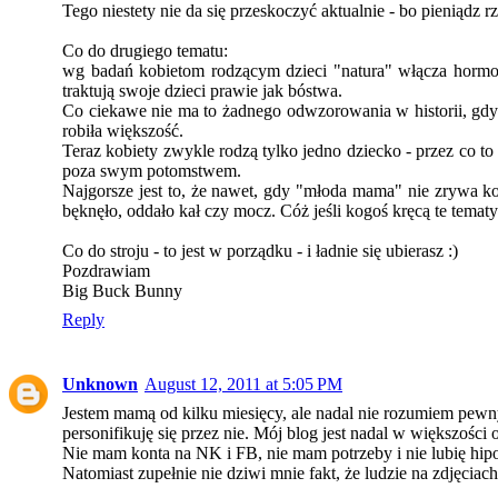
Tego niestety nie da się przeskoczyć aktualnie - bo pieniądz 
Co do drugiego tematu:
wg badań kobietom rodzącym dzieci "natura" włącza hormony
traktują swoje dzieci prawie jak bóstwa.
Co ciekawe nie ma to żadnego odwzorowania w historii, gdyż
robiła większość.
Teraz kobiety zwykle rodzą tylko jedno dziecko - przez co t
poza swym potomstwem.
Najgorsze jest to, że nawet, gdy "młoda mama" nie zrywa ko
bęknęło, oddało kał czy mocz. Cóż jeśli kogoś kręcą te tematy 
Co do stroju - to jest w porządku - i ładnie się ubierasz :)
Pozdrawiam
Big Buck Bunny
Reply
Unknown
August 12, 2011 at 5:05 PM
Jestem mamą od kilku miesięcy, ale nadal nie rozumiem pewnyc
personifikuję się przez nie. Mój blog jest nadal w większości 
Nie mam konta na NK i FB, nie mam potrzeby i nie lubię hipo
Natomiast zupełnie nie dziwi mnie fakt, że ludzie na zdjęciach