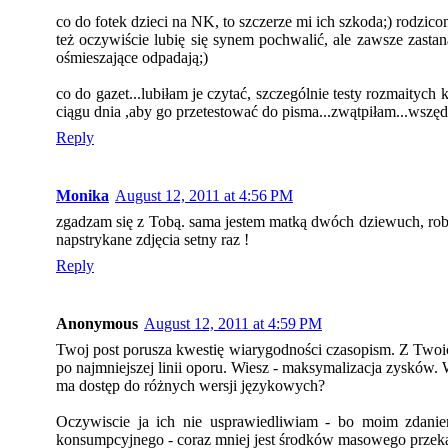
co do fotek dzieci na NK, to szczerze mi ich szkoda;) rodzic
też oczywiście lubię się synem pochwalić, ale zawsze zastan
ośmieszające odpadają;)
co do gazet...lubiłam je czytać, szczególnie testy rozmaityc
ciągu dnia ,aby go przetestować do pisma...zwątpiłam...wszędz
Reply
Monika
August 12, 2011 at 4:56 PM
zgadzam się z Tobą. sama jestem matką dwóch dziewuch, robi
napstrykane zdjęcia setny raz !
Reply
Anonymous
August 12, 2011 at 4:59 PM
Twoj post porusza kwestię wiarygodności czasopism. Z Twoic
po najmniejszej linii oporu. Wiesz - maksymalizacja zysków. 
ma dostęp do różnych wersji językowych?
Oczywiscie ja ich nie usprawiedliwiam - bo moim zdanie
konsumpcyjnego - coraz mniej jest środków masowego przekazu,