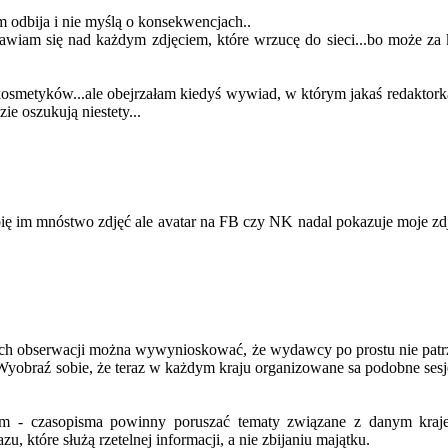
om odbija i nie myślą o konsekwencjach..
awiam się nad każdym zdjęciem, które wrzucę do sieci...bo może za ki
h kosmetyków...ale obejrzałam kiedyś wywiad, w którym jakaś redaktork
ie oszukują niestety...
ę im mnóstwo zdjęć ale avatar na FB czy NK nadal pokazuje moje zdję
h obserwacji można wywynioskować, że wydawcy po prostu nie patrzą n
Wyobraź sobie, że teraz w każdym kraju organizowane sa podobne sesje -
m - czasopisma powinny poruszać tematy związane z danym krajem
 które służą rzetelnej informacji, a nie zbijaniu majątku.