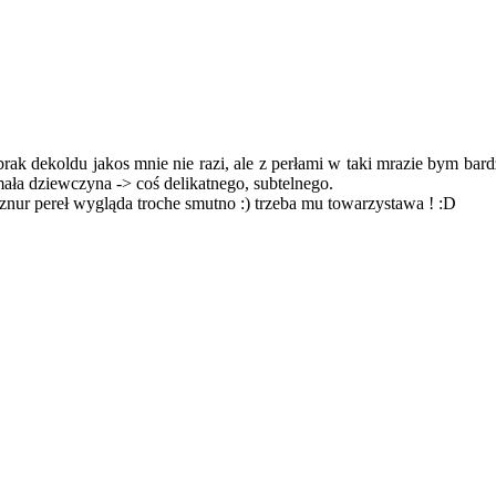
rak dekoldu jakos mnie nie razi, ale z perłami w taki mrazie bym bardzi
mała dziewczyna -> coś delikatnego, subtelnego.
sznur pereł wygląda troche smutno :) trzeba mu towarzystawa ! :D