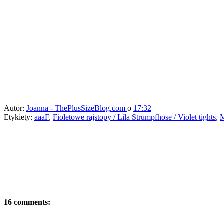
Autor:
Joanna - ThePlusSizeBlog.com
o
17:32
Etykiety:
aaaF
,
Fioletowe rajstopy / Lila Strumpfhose / Violet tights
,
16 comments: