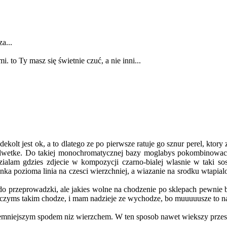
a...
i. to Ty masz się świetnie czuć, a nie inni...
lt jest ok, a to dlatego ze po pierwsze ratuje go sznur perel, ktory z
ylwetke. Do takiej monochromatycznej bazy moglabys pokombinowac r
alam gdzies zdjecie w kompozycji czarno-bialej wlasnie w taki sos
ienka pozioma linia na czesci wierzchniej, a wiazanie na srodku wtapial
 przeprowadzki, ale jakies wolne na chodzenie po sklepach pewnie bed
z za czyms takim chodze, i mam nadzieje ze wychodze, bo muuuuusze to
emniejszym spodem niz wierzchem. W ten sposob nawet wiekszy przeswi