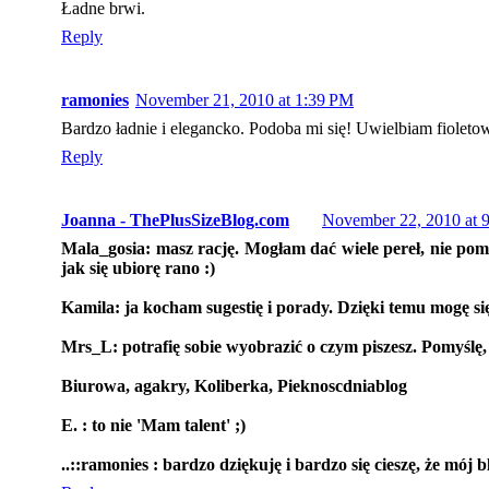
Ładne brwi.
Reply
ramonies
November 21, 2010 at 1:39 PM
Bardzo ładnie i elegancko. Podoba mi się! Uwielbiam fiolet
Reply
Joanna - ThePlusSizeBlog.com
November 22, 2010 at 
Mala_gosia: masz rację. Mogłam dać wiele pereł, nie pomy
jak się ubiorę rano :)
Kamila: ja kocham sugestię i porady. Dzięki temu mogę się
Mrs_L: potrafię sobie wyobrazić o czym piszesz. Pomyślę, 
Biurowa, agakry, Koliberka, Pieknoscdniablog
E. : to nie 'Mam talent' ;)
..::ramonies : bardzo dziękuję i bardzo się cieszę, że mój