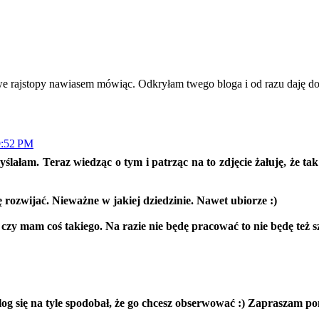
owe rajstopy nawiasem mówiąc. Odkryłam twego bloga i od razu daję 
9:52 PM
ślałam. Teraz wiedząc o tym i patrząc na to zdjęcie żałuję, że ta
 rozwijać. Nieważne w jakiej dziedzinie. Nawet ubiorze :)
czy mam coś takiego. Na razie nie będę pracować to nie będę też s
 blog się na tyle spodobał, że go chcesz obserwować :) Zapraszam p