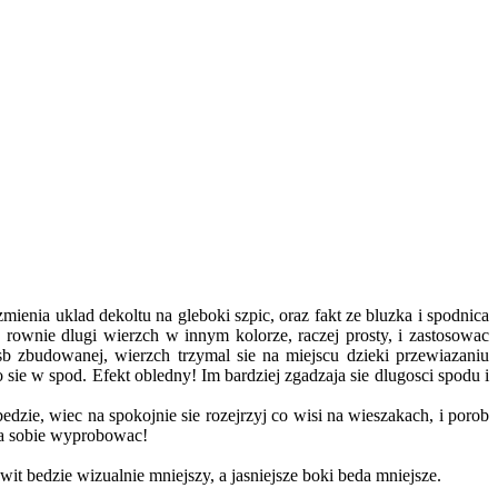
mienia uklad dekoltu na gleboki szpic, oraz fakt ze bluzka i spodnica
ownie dlugi wierzch w innym kolorze, raczej prosty, i zastosowac
b zbudowanej, wierzch trzymal sie na miejscu dzieki przewiazaniu
o sie w spod. Efekt obledny! Im bardziej zgadzaja sie dlugosci spodu i
zie, wiec na spokojnie sie rozejrzyj co wisi na wieszakach, i porob
 na sobie wyprobowac!
t bedzie wizualnie mniejszy, a jasniejsze boki beda mniejsze.