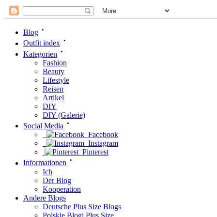
•
Blog
•
Outfit index
•
Kategorien
Fashion
Beauty
Lifestyle
Reisen
Artikel
DIY
DIY (Galerie)
•
Social Media
Facebook
Instagram
Pinterest
•
Informationen
Ich
Der Blog
Kooperation
Andere Blogs
Deutsche Plus Size Blogs
Polskie Blogi Plus Size