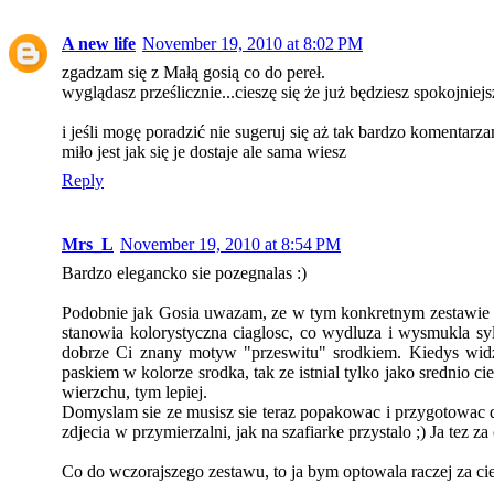
A new life
November 19, 2010 at 8:02 PM
zgadzam się z Małą gosią co do pereł.
wyglądasz prześlicznie...cieszę się że już będziesz spokojniejsz
i jeśli mogę poradzić nie sugeruj się aż tak bardzo komentarzam
miło jest jak się je dostaje ale sama wiesz
Reply
Mrs_L
November 19, 2010 at 8:54 PM
Bardzo elegancko sie pozegnalas :)
Podobnie jak Gosia uwazam, ze w tym konkretnym zestawie deko
stanowia kolorystyczna ciaglosc, co wydluza i wysmukla s
dobrze Ci znany motyw "przeswitu" srodkiem. Kiedys widzi
paskiem w kolorze srodka, tak ze istnial tylko jako srednio c
wierzchu, tym lepiej.
Domyslam sie ze musisz sie teraz popakowac i przygotowac do
zdjecia w przymierzalni, jak na szafiarke przystalo ;) Ja te
Co do wczorajszego zestawu, to ja bym optowala raczej za ci