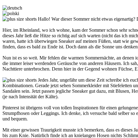
Hallo! War dieser Sommer nicht etwas eigenartig? Do
Hier, im Rheinland, wo ich wohne, kam der Sommer schon sehr schnel
dieses Jahr ließ die Hitze so richtig auf sich warten (nicht das ich 
waren, hatte ich überwiegen Sneaker auf meinen Füßen, statt wie ge
finden, dass es bald zu Ende ist. Doch dann als die Sonne uns denke
Nun ist es so weit. Mir fehlen die warmen Sommernächte, an denen ic
die immer leiser werdenden Geräusche von anderen Häusern. Ich sah, 
Nachttiere unterbrochen. Denn hier in der Gegend wohnen Füchse, E
Jedes Jahr, ungefähr um diese Zeit schreibe ich euch
Kombinationen. Gerade jetzt sehen Sommerkleider mit Stiefeletten un
Sandalen sein. Jetzt passen jegliche Sneaker gut dazu, mit Blusen, 
(je nach Intensität der Kälte).
Pinterest ist übrigens voll von tollen Inspirationen für einen gelu
Strumpfhosen oder Leggings. Ich denke, ich versuche bald selber so 
und bequem.
Mit einer gewissen Traurigkeit musste ich bemerken, dass es dieses 
bis zum Knie. Natürlich finde ich an knielangen Hosen nichts Schli