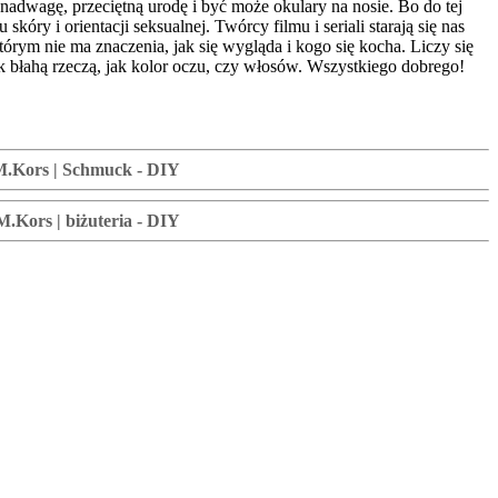
 nadwagę, przeciętną urodę i być może okulary na nosie. Bo do tej
óry i orientacji seksualnej. Twórcy filmu i seriali starają się nas
órym nie ma znaczenia, jak się wygląda i kogo się kocha. Liczy się
 tak błahą rzeczą, jak kolor oczu, czy włosów. Wszystkiego dobrego!
 M.Kors | Schmuck - DIY
 M.Kors | biżuteria - DIY