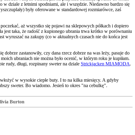
o w dziale z letnimi spodniami, ale i wszędzie. Niedawno bardzo się
e wyszczuplały) były oferowane w standardowej rozmiarówce, zaś
o poczekać, aż wszystko się pojawi na sklepowych półkach i dopiero
a jest taka, że radość z kupionego ubrania trwa krótko w porównaniu
st wyruszać na zakupy (co w aktualnych czasach nie do końca jest
ę dobrze zastanowiły, czy dana rzecz dobrze na was leży, pasuje do
 moich ubraniach nie można było ocenić, w którym roku je kupiłam.
e rudy, długi, rozpinany sweter na dziale
Strickjacken MIAMODA
.
 włożyć w wysokie ciepłe buty. I to na kilka miesięcy. A gdyby
ubszy sweter. Bo wiadomo. Jesień to okres "na cebulkę".
Olivia Burton