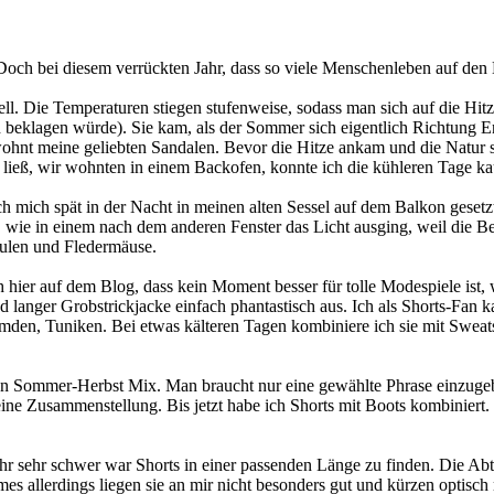
ch bei diesem verrückten Jahr, dass so viele Menschenleben auf den Ko
l. Die Temperaturen stiegen stufenweise, sodass man sich auf die Hit
mich beklagen würde). Sie kam, als der Sommer sich eigentlich Richtung 
wohnt meine geliebten Sandalen. Bevor die Hitze ankam und die Natur s
n ließ, wir wohnten in einem Backofen, konnte ich die kühleren Tage k
h mich spät in der Nacht in meinen alten Sessel auf dem Balkon gesetzt
wie in einem nach dem anderen Fenster das Licht ausging, weil die Bew
ulen und Fledermäuse.
 hier auf dem Blog, dass kein Moment besser für tolle Modespiele ist, wi
d langer Grobstrickjacke einfach phantastisch aus. Ich als Shorts-Fan
Hemden, Tuniken. Bei etwas kälteren Tagen kombiniere ich sie mit Swea
ngenen Sommer-Herbst Mix. Man braucht nur eine gewählte Phrase einzuge
eine Zusammenstellung. Bis jetzt habe ich Shorts mit Boots kombinier
Jahr sehr schwer war Shorts in einer passenden Länge zu finden. Die Ab
mmes allerdings liegen sie an mir nicht besonders gut und kürzen opt