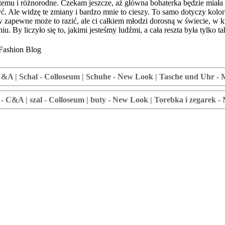
i temu i różnorodne. Czekam jeszcze, aż główna bohaterka będzie miała
 Ale widzę te zmiany i bardzo mnie to cieszy. To samo dotyczy koloru sk
w zapewne może to razić, ale ci całkiem młodzi dorosną w świecie, w kt
niu. By liczyło się to, jakimi jesteśmy ludźmi, a cała reszta była tylko
- C&A | Schal - Colloseum | Schuhe - New Look | Tasche und Uhr -
e - C&A | szal - Colloseum | buty - New Look | Torebka i zegarek -