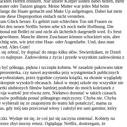
ckten Herren erinnern. Nur unsere Körper sollten dabei helfen, mehr
Theater oder Tanzen gingen. Meine Mutter war jedes Mal beim
ich lange die Haare gemacht und Make Up aufgetragen. Dabei hat mein
te diese Disproportion einfach nicht verstehen.
d zum Glück besser. Es gehört zum schlechten Ton mit Frauen zu
 Bei den neuen Netflix Serien sehe ich noch mehr Hoffnung. Die
l mit Brille) ist und nicht als lächerlich dargestellt wird. Es freut
 gewöhnen. Manche älteren Zuschauer können schockiert sein, aber
ichtig sein, wie jetzt eine Haar- oder Augenfarbe. Und, dass man
wird. Alles Gute!
się zebrać, by dopisać do niego kilku słów. Stwierdziłam, że Dzień
 co najlepsze. Zadowolenia z życia i przede wszystkim zadowolenia z
być półnaga, piękna i szczupła kobieta. W zasadzie pakowano takie
 prezenterka, czy nawet asystentka przy wystąpieniach publicznych
 wyobrażałam, przez tygodnie czytania książki, na ekranie wyglądały
zeokropnie wysokich obcasach. Jakoś w mojej szkole my wszystkie nie
erki ulubionych filmów bardziej podobne do moich koleżanek z
woja wartość jest równa zeru. Niełatwo dorastać w takich czasach.
włosów podbijała postać półnagiego mężczyzny. Chyba nie. Chyba
ce wybierali się ze znajomymi do teatru lub potańczyć, mama za
, gdy mój tata przeczesał włosy i założył ten sam garnitur, który
zki. Wydaje mi się, że coś już się zaczyna zmieniać. Kobiety na
rzez zbyt mocny retusz. Oglądając Netflix, dostrzegam, że