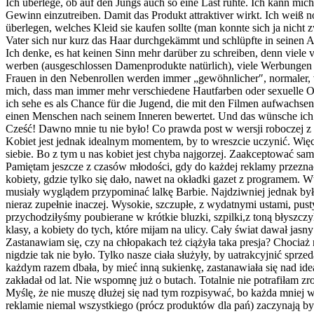
Ich überlege, ob auf den Jungs auch so eine Last ruhte. Ich kann mi
Gewinn einzutreiben. Damit das Produkt attraktiver wirkt. Ich weiß 
überlegen, welches Kleid sie kaufen sollte (man konnte sich ja nich
Vater sich nur kurz das Haar durchgekämmt und schlüpfte in seinen An
Ich denke, es hat keinen Sinn mehr darüber zu schreiben, denn viele
werben (ausgeschlossen Damenprodukte natürlich), viele Werbungen dü
Frauen in den Nebenrollen werden immer „gewöhnlicher″, normaler, vielf
mich, dass man immer mehr verschiedene Hautfarben oder sexuelle Or
ich sehe es als Chance für die Jugend, die mit den Filmen aufwachsen
einen Menschen nach seinem Inneren bewertet. Und das wünsche ich eu
Cześć! Dawno mnie tu nie było! Co prawda post w wersji roboczej z s
Kobiet jest jednak idealnym momentem, by to wreszcie uczynić. Więc
siebie. Bo z tym u nas kobiet jest chyba najgorzej. Zaakceptować samą 
Pamiętam jeszcze z czasów młodości, gdy do każdej reklamy przezna
kobiety, gdzie tylko się dało, nawet na okładki gazet z programem. 
musiały wyglądem przypominać lalkę Barbie. Najdziwniej jednak było 
nieraz zupełnie inaczej. Wysokie, szczupłe, z wydatnymi ustami, pus
przychodziłyśmy poubierane w krótkie bluzki, szpilki,z toną błysz
klasy, a kobiety do tych, które mijam na ulicy. Cały świat dawał jas
Zastanawiam się, czy na chłopakach też ciążyła taka presja? Chocia
nigdzie tak nie było. Tylko nasze ciała służyły, by uatrakcyjnić spr
każdym razem dbała, by mieć inną sukienkę, zastanawiała się nad ideal
zakładał od lat. Nie wspomnę już o butach. Totalnie nie potrafiłam zr
Myślę, że nie muszę dłużej się nad tym rozpisywać, bo każda mniej w
reklamie niemal wszystkiego (prócz produktów dla pań) zaczynają być