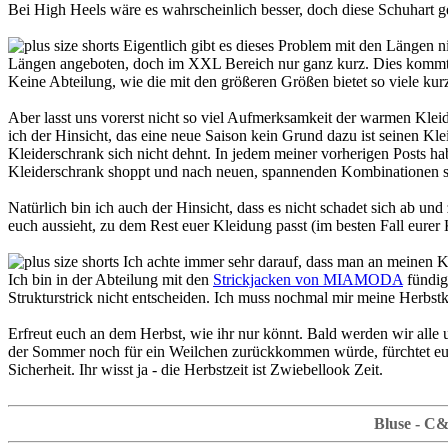
Bei High Heels wäre es wahrscheinlich besser, doch diese Schuhart g
Eigentlich gibt es dieses Problem mit den Längen ni
Längen angeboten, doch im XXL Bereich nur ganz kurz. Dies kommt mir
Keine Abteilung, wie die mit den größeren Größen bietet so viele kurz
Aber lasst uns vorerst nicht so viel Aufmerksamkeit der warmen Kleid
ich der Hinsicht, das eine neue Saison kein Grund dazu ist seinen Kle
Kleiderschrank sich nicht dehnt. In jedem meiner vorherigen Posts hab
Kleiderschrank shoppt und nach neuen, spannenden Kombinationen s
Natürlich bin ich auch der Hinsicht, dass es nicht schadet sich ab 
euch aussieht, zu dem Rest euer Kleidung passt (im besten Fall eurer K
Ich achte immer sehr darauf, dass man an meinen Kl
Ich bin in der Abteilung mit den
Strickjacken von MIAMODA
fündig
Strukturstrick nicht entscheiden. Ich muss nochmal mir meine Herbst
Erfreut euch an dem Herbst, wie ihr nur könnt. Bald werden wir alle
der Sommer noch für ein Weilchen zurückkommen würde, fürchtet eu
Sicherheit. Ihr wisst ja - die Herbstzeit ist Zwiebellook Zeit.
Bluse - C&A