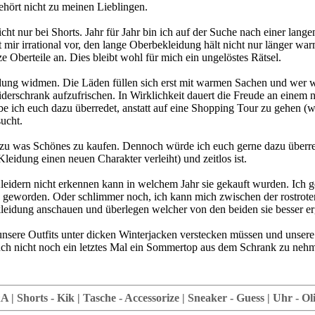
ehört nicht zu meinen Lieblingen.
cht nur bei Shorts. Jahr für Jahr bin ich auf der Suche nach einer lan
 irrational vor, den lange Oberbekleidung hält nicht nur länger warm,
e Oberteile an. Dies bleibt wohl für mich ein ungelöstes Rätsel.
ung widmen. Die Läden füllen sich erst mit warmen Sachen und wer weiß
iderschrank aufzufrischen. In Wirklichkeit dauert die Freude an einem n
e ich euch dazu überredet, anstatt auf eine Shopping Tour zu gehen (was
ucht.
und zu was Schönes zu kaufen. Dennoch würde ich euch gerne dazu über
leidung einen neuen Charakter verleiht) und zeitlos ist.
eidern nicht erkennen kann in welchem Jahr sie gekauft wurden. Ich ge
 geworden. Oder schlimmer noch, ich kann mich zwischen der rostroten
kleidung anschauen und überlegen welcher von den beiden sie besser er
 unsere Outfits unter dicken Winterjacken verstecken müssen und unse
ch nicht noch ein letztes Mal ein Sommertop aus dem Schrank zu nehm
 | Shorts - Kik | Tasche - Accessorize | Sneaker - Guess | Uhr - O