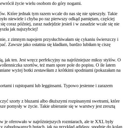
przewrócił życie wielu osobom do góry nogami.
w. Które jednak tym razem wcale do nas się nie spieszyły. Takie
yło niewiele i chyba po raz pierwszy odkąd pamiętam, częściej
 coraz później, zaraz nadejdzie jesień i w zasadzie wcale się nie
szła jak najszybciej!
konie, z zimnym napojem przysłuchiwałam się cykaniu świerszczy i
ć. Zawsze jako ostatnia się kładłam, bardzo lubiłam tę ciszę
, jak ten. Jest wręcz perfekcyjny na najróżniejsze miksy stylów. O
wollenniczka szortów, też mam spore pole do popisu. O ile latem
mniane wyżej botki zestawiłam z krótkimi spodniami (pokazałam na
zortami i rajstopami lub legginsami. Typowo jesienne i zarazem
 łączyć szorty z bluzami albo dłuższymi rozpinanymi swetrami, które
ze pomysły w życie. Takie ubieranie się w warstwy jest zresztą
w je oferowało w najróżniejszych rozmiarach, ale te XXL były
rzy zabudowanych butach, jak na przykład adidasy, spodnie do kolan