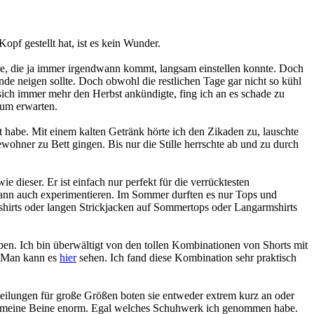
pf gestellt hat, ist es kein Wunder.
ze, die ja immer irgendwann kommt, langsam einstellen konnte. Doch
Ende neigen sollte. Doch obwohl die restlichen Tage gar nicht so kühl
ich immer mehr den Herbst ankündigte, fing ich an es schade zu
aum erwarten.
 habe. Mit einem kalten Getränk hörte ich den Zikaden zu, lauschte
ohner zu Bett gingen. Bis nur die Stille herrschte ab und zu durch
e dieser. Er ist einfach nur perfekt für die verrücktesten
 kann auch experimentieren. Im Sommer durften es nur Tops und
tshirts oder langen Strickjacken auf Sommertops oder Langarmshirts
ben. Ich bin überwältigt von den tollen Kombinationen von Shorts mit
t. Man kann es
hier
sehen. Ich fand diese Kombination sehr praktisch
teilungen für große Größen boten sie entweder extrem kurz an oder
isch meine Beine enorm. Egal welches Schuhwerk ich genommen habe.