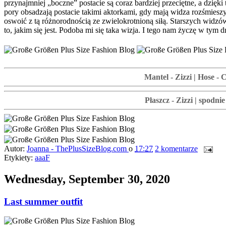
przynajmniej „boczne” postacie są coraz bardziej przeciętne, a dzięk
pory obsadzają postacie takimi aktorkami, gdy mają widza rozśmieszyć.
oswoić z tą różnorodnością ze zwielokrotnioną siłą. Starszych widzó
to, jakim się jest. Podoba mi się taka wizja. I tego nam życzę w tym d
Mantel - Zizzi | Hose 
Płaszcz - Zizzi | spodni
Autor:
Joanna - ThePlusSizeBlog.com
o
17:27
2 komentarze
Etykiety:
aaaF
Wednesday, September 30, 2020
Last summer outfit