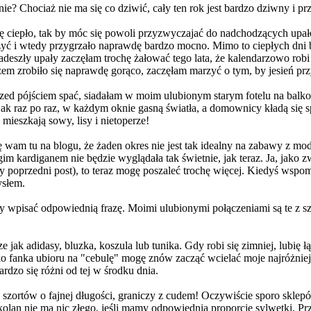
nie? Chociaż nie ma się co dziwić, cały ten rok jest bardzo dziwny i 
ię ciepło, tak by móc się powoli przyzwyczajać do nadchodzących upałó
czyć i wtedy przygrzało naprawdę bardzo mocno. Mimo to ciepłych dni b
szły upały zaczęłam trochę żałować tego lata, że kalendarzowo robi się
zem zrobiło się naprawdę gorąco, zaczęłam marzyć o tym, by jesień przy
 przed pójściem spać, siadałam w moim ulubionym starym fotelu na bal
k raz po raz, w każdym oknie gasną światła, a domownicy kładą się spa
mieszkają sowy, lisy i nietoperze!
 wam tu na blogu, że żaden okres nie jest tak idealny na zabawy z modą
im kardiganem nie będzie wyglądała tak świetnie, jak teraz. Ja, jako z
y poprzedni post), to teraz mogę poszaleć trochę więcej. Kiedyś wspo
ysłem.
rczy wpisać odpowiednią frazę. Moimi ulubionymi połączeniami są te z s
e jak adidasy, bluzka, koszula lub tunika. Gdy robi się zimniej, lubię
o fanka ubioru na "cebulę" mogę znów zacząć wcielać moje najróżniejs
dzo się różni od tej w środku dnia.
ortów o fajnej długości, graniczy z cudem! Oczywiście sporo sklepó
 kolan nie ma nic złego, jeśli mamy odpowiednią proporcję sylwetki. P