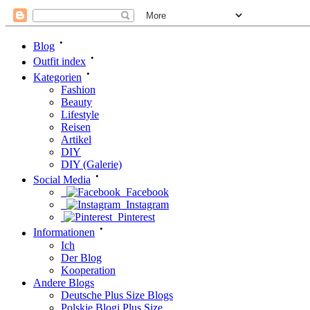
•
Blog
•
Outfit index
•
Kategorien
Fashion
Beauty
Lifestyle
Reisen
Artikel
DIY
DIY (Galerie)
•
Social Media
Facebook
Instagram
Pinterest
•
Informationen
Ich
Der Blog
Kooperation
Andere Blogs
Deutsche Plus Size Blogs
Polskie Blogi Plus Size