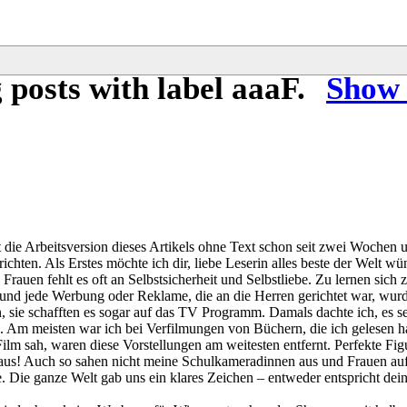
 posts with label
aaaF
.
Show 
gt die Arbeitsversion dieses Artikels ohne Text schon seit zwei Woche
ichten. Als Erstes möchte ich dir, liebe Leserin alles beste der Welt 
 Frauen fehlt es oft an Selbstsicherheit und Selbstliebe. Zu lernen sich 
 und jede Werbung oder Reklame, die an die Herren gerichtet war, wurd
n, sie schafften es sogar auf das TV Programm. Damals dachte ich, es s
. Am meisten war ich bei Verfilmungen von Büchern, die ich gelesen 
 Film sah, waren diese Vorstellungen am weitesten entfernt. Perfekte Fi
us! Auch so sahen nicht meine Schulkameradinnen aus und Frauen auf d
. Die ganze Welt gab uns ein klares Zeichen – entweder entspricht dein