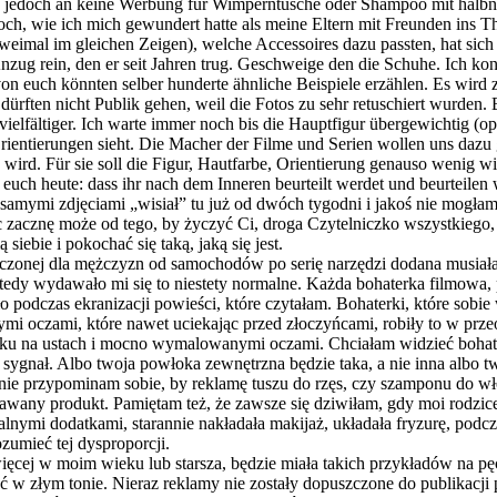
ch jedoch an keine Werbung für Wimperntusche oder Shampoo mit halbna
noch, wie ich mich gewundert hatte als meine Eltern mit Freunden ins 
t zweimal im gleichen Zeigen), welche Accessoires dazu passten, hat s
zug rein, den er seit Jahren trug. Geschweige den die Schuhe. Ich konn
 von euch könnten selber hunderte ähnliche Beispiele erzählen. Es wir
rften nicht Publik gehen, weil die Fotos zu sehr retuschiert wurden.
ältiger. Ich warte immer noch bis die Hauptfigur übergewichtig (optiona
ientierungen sieht. Die Macher der Filme und Serien wollen uns dazu
 wird. Für sie soll die Figur, Hautfarbe, Orientierung genauso wenig w
ch heute: dass ihr nach dem Inneren beurteilt werdet und beurteilen 
amymi zdjęciami „wisiał” tu już od dwóch tygodni i jakoś nie mogłam 
 zacznę może od tego, by życzyć Ci, droga Czytelniczko wszystkiego,
siebie i pokochać się taką, jaką się jest.
czonej dla mężczyzn od samochodów po serię narzędzi dodana musiała 
Wtedy wydawało mi się to niestety normalne. Każda bohaterka filmowa,
podczas ekranizacji powieści, które czytałam. Bohaterki, które sobie
tymi oczami, które nawet uciekając przed złoczyńcami, robiły to w pr
czyku na ustach i mocno wymalowanymi oczami. Chciałam widzieć bohat
ny sygnał. Albo twoja powłoka zewnętrzna będzie taka, a nie inna albo t
ż nie przypominam sobie, by reklamę tuszu do rzęs, czy szamponu do 
zedawany produkt. Pamiętam też, że zawsze się dziwiłam, gdy moi rodzi
nymi dodatkami, starannie nakładała makijaż, układała fryzurę, podczas
ozumieć tej dysproporcji.
ięcej w moim wieku lub starsza, będzie miała takich przykładów na pęc
 w złym tonie. Nieraz reklamy nie zostały dopuszczone do publikacji p