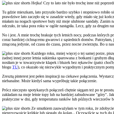
Hejka! Czy to lato nie było trochę inne niż poprzed
Tu gdzie mieszkam, lato przyszło bardzo szybko i stopniowo robiło s
prawdziwe lato zaczęło się w zasadzie wtedy, gdy miało się już koń
miałam na nogach sportowe buty niż moje ulubione sandały. Zanim nade
odczuło, że taka pora roku w ogóle nastąpiła. Lecz, gdy za drugim ra
No i jest. A mnie trochę brakuje tych letnich nocy, podczas których
coraz bardziej cichnącemu gwarowi z sąsiednich domów. Patrzyłam, ja
zmąconą jedynie, od czasu do czasu, przez nocne zwierzęta. Bo u nas 
Każdego roku, mniej więcej o tej samej porze, piszę
żadnej innej porze letnia sukienka sparowana z botkami i grubym dług
nosiłam je w towarzystwie klapek i bluzek bez rękawów (patrz choćb
blogu
TU
), co okazało się niezwykle wygodnym i praktycznym pom
Zresztą pinterest jest pełen inspiracji na ciekawe połączenia. Wysta
niebanalne. Może kiedyś sama wypróbuję takie połączenie.
Prócz nieczęsto spotykanych połączeń chętnie sięgam też po te prostsz
zakładam na moje letnie topy lub na bardziej zabudowane "góry". Jak
praktyczne w dni, gdy temperatura ranków lub późnych wieczorów bar
Ze smutkiem zauważyłam w tym roku, że zdobycie sz
nieprzyzwoicie krótkie lub sięgały do kolan... Oczywiście w tych do