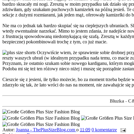
bardzo skracały mi nogi. Zresztą w moim przypadku tak działo się prz
zdziwiłam, gdy szukałam puchowych kamizelek na późną jesień. Te dł
sekcje z dużymi rozmiarami, jak jeden mąż, oferowały kamizelki do b
Nie ma co jednak tak bardzo skupiać się na cieplejszych ubraniach. 
wtedy ewentualnie narzekać. Mimo to jestem zdania, że nadejście no
z frustracją spowodowaną niedomykającą się szafą. Zresztą w każdym
bezpieczne) pokombinowali trochę z tym, co już macie.
Oczywiście wiem, że sprawienie sobie drobnej przy
reszty waszych ubrań (w idealnym przypadku nada temu, co macie zu
Przyznam, że ostatnio szukam sobie nowego kardiganu, którym mogłab
Podoba mi się też ten różowy nieco niżej i muszę się porządnie zasta
Cieszcie się z jesieni, ile tylko możecie, bo za moment trzeba będzi
zdarzyło się tak, że lato wróci do nas na moment, nie zawahajcie si
Bluzka - C&A
Autor:
Joanna - ThePlusSizeBlog.com
o
11:09
0 komentarze