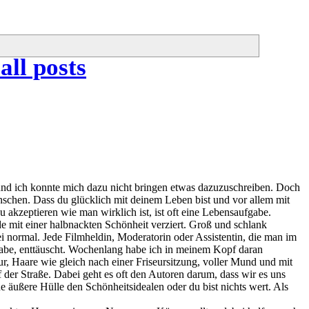
all posts
n und ich konnte mich dazu nicht bringen etwas dazuzuschreiben. Doch
wünschen. Dass du glücklich mit deinem Leben bist und vor allem mit
zu akzeptieren wie man wirklich ist, ist oft eine Lebensaufgabe.
e mit einer halbnackten Schönheit verziert. Groß und schlank
ei normal. Jede Filmheldin, Moderatorin oder Assistentin, die man im
habe, enttäuscht. Wochenlang habe ich in meinem Kopf daran
gur, Haare wie gleich nach einer Friseursitzung, voller Mund und mit
er Straße. Dabei geht es oft den Autoren darum, dass wir es uns
e äußere Hülle den Schönheitsidealen oder du bist nichts wert. Als