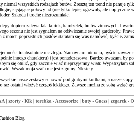
y niemal wszystkich rodzajach butów. Zresztą ten trend nie panuje tylk
ugie, sięgające połowy ud (nie tylko lepiej ogrzwały, ale i optyczni
ioder. Szkoda i trochę niezrozumiałe.
Sklepy dopiero zalewa fala kurtek, kamizelek, butów zimowych. I wart
wego sezonu nie jest sygnałem na odświeżanie swojej garderoby. Prawd
 z moich poprzednich postów starałam się was namówić, byście, zamia
jemności to absolutnie nic złego. Namawiam mimo to, byście zawsze si
pełnie innego charakteru) i jest ponadczasowa. Bardzo uważam, by po
ym się otulić, gdy zacznie wiać nieprzyjemny wiatr. Wypatrzyłam sobi
nowić. Wszak moja szafa nie jest z gumy. Niestety.
e wszystkie nasze zestawy schować pod grubymi kurtkami, a nasze stopy
ę po raz ostatni włożyć czegoś lekkiego. Zawsze można ze sobą wziąć gr
 | szorty - Kik | torebka - Accessorize | buty - Guess | zegarek - 