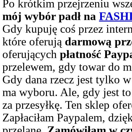
Po krótkim przejrzeniu wsz
mój wybór padł na
FASHI
Gdy kupuję coś przez inter
które oferują
darmową prz
oferujących
płatność Payp
przelewem, gdy towar do mn
Gdy dana rzecz jest tylko 
ma wyboru. Ale, gdy jest t
za przesyłkę. Ten sklep ofe
Zapłaciłam Paypalem, dzięk
przelane.
Zamówiłam w czw