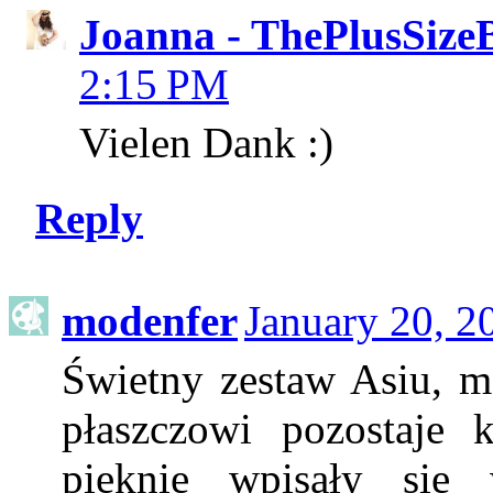
Joanna - ThePlusSize
2:15 PM
Vielen Dank :)
Reply
modenfer
January 20, 2
Świetny zestaw Asiu, m
płaszczowi pozostaje 
pięknie wpisały się