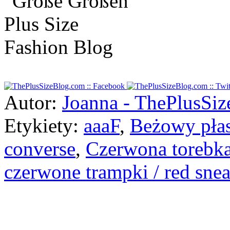
Autor:
Joanna - ThePlusSi
Etykiety:
aaaF
,
Beżowy płas
converse
,
Czerwona torebka
czerwone trampki / red sne