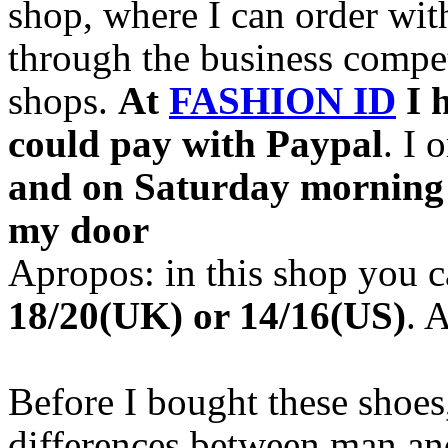
shop, where I can order wit
through the business compet
shops.
At
FASHION ID
I h
could pay with Paypal
. I 
and on Saturday morning
my door
Apropos: in this shop you c
18/20(UK) or 14/16(US)
. 
Before I bought these shoes,
differences between man an