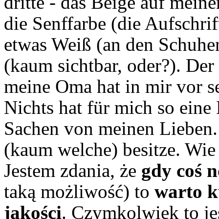
dritte - das Beige auf mein
die Senffarbe (die Aufschri
etwas Weiß (an den Schuhe
(kaum sichtbar, oder?). Der 
meine Oma hat in mir vor se
Nichts hat für mich so ein
Sachen von meinen Lieben. 
(kaum welche) besitze. Wie 
Jestem zdania, że
gdy coś no
taką możliwość) to
warto k
jakości
. Czymkolwiek to je