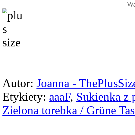
Wa
Autor:
Joanna - ThePlusSi
Etykiety:
aaaF
,
Sukienka z 
Zielona torebka / Grüne Ta