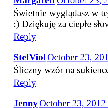
Margarett
October 23, 
Świetnie wyglądasz w tej
:) Dziękuję za ciepłe sło
Reply
StefViol
October 23, 20
Śliczny wzór na sukience
Reply
Jenny
October 23, 2012