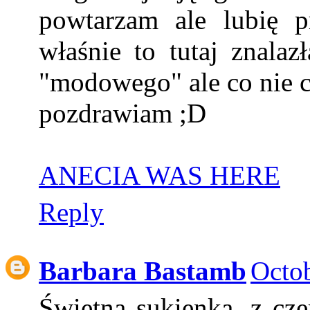
powtarzam ale lubię pr
właśnie to tutaj znala
"modowego" ale co nie c
pozdrawiam ;D
ANECIA WAS HERE
Reply
Barbara Bastamb
Octob
Świetna sukienka, z cz