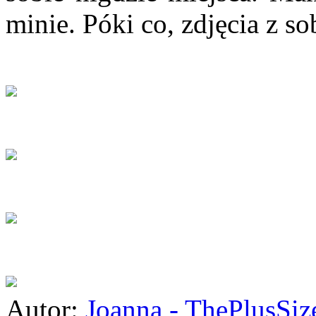
minie. Póki co, zdjęcia z so
Autor:
Joanna - ThePlusSi