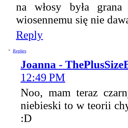
na włosy była grana i
wiosennemu się nie daw
Reply
Replies
Joanna - ThePlusSize
12:49 PM
Noo, mam teraz czarn
niebieski to w teorii c
:D