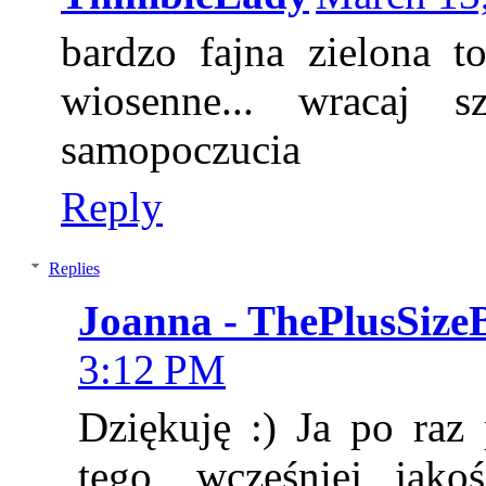
bardzo fajna zielona t
wiosenne... wracaj
samopoczucia
Reply
Replies
Joanna - ThePlusSize
3:12 PM
Dziękuję :) Ja po ra
tego, wcześniej jako