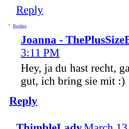
Reply
Replies
Joanna - ThePlusSize
3:11 PM
Hey, ja du hast recht, g
gut, ich bring sie mit :)
Reply
ThimbleLady
March 13