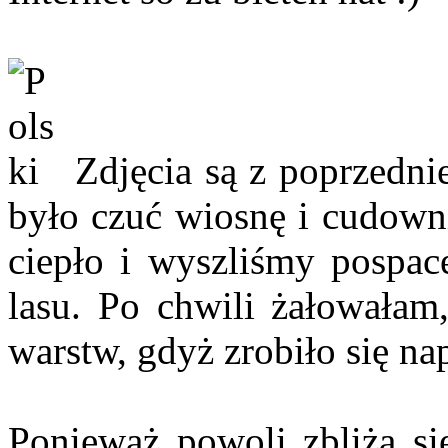
Zdjęcia są z poprzednie
było czuć wiosnę i cudowni
ciepło i wyszliśmy pospace
lasu. Po chwili żałowałam,
warstw, gdyż zrobiło się n
Ponieważ powoli zbliża si