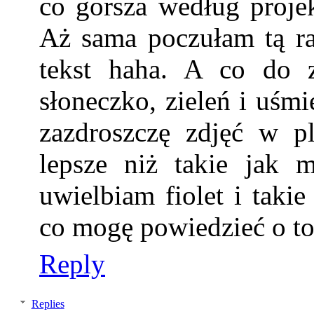
co gorsza według projek
Aż sama poczułam tą ra
tekst haha. A co do z
słoneczko, zieleń i uśm
zazdroszczę zdjęć w p
lepsze niż takie jak 
uwielbiam fiolet i taki
co mogę powiedzieć o tob
Reply
Replies