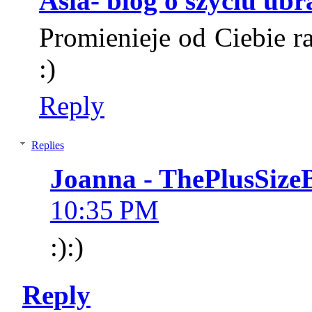
Asia- blog o szyciu ubr
Promienieje od Ciebie ra
:)
Reply
Replies
Joanna - ThePlusSize
10:35 PM
:):)
Reply