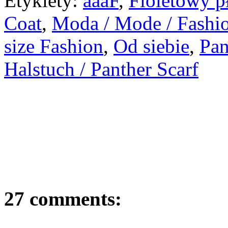
Etykiety:
aaaF
,
Fioletowy pł
Coat
,
Moda / Mode / Fashi
size Fashion
,
Od siebie
,
Pan
Halstuch / Panther Scarf
27 comments: