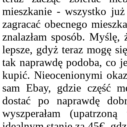
mieszkanie - wszystko już
zagracać obecnego mieszka
znalazłam sposób. Myślę, ż
lepsze, gdyż teraz mogę si
tak naprawdę podoba, co je
kupić. Nieocenionymi okaza
sam Ebay, gdzie część m
dostać po naprawdę dob
wyszperałam (upatrzoną
idealnym stanie za 45€, gd