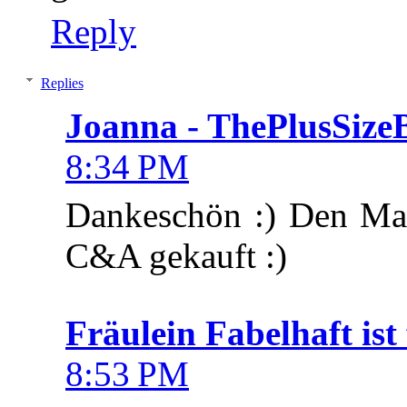
Reply
Replies
Joanna - ThePlusSize
8:34 PM
Dankeschön :) Den Mant
C&A gekauft :)
Fräulein Fabelhaft ist 
8:53 PM