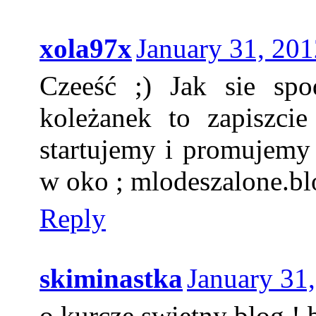
xola97x
January 31, 201
Czeeść ;) Jak sie s
koleżanek to zapiszci
startujemy i promujemy
w oko ; mlodeszalone.b
Reply
skiminastka
January 31
o kurcze swietny blog !