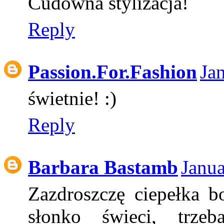
Cudowna stylizacja!
Reply
Passion.For.Fashion
Ja
świetnie! :)
Reply
Barbara Bastamb
Janua
Zazdroszczę ciepełka b
słonko świeci, trzeb