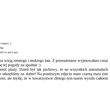
 tragen :).
Tag.
appt es ganz gut.
żona wizją zimnego i mokrego lata. Z przerażeniem wyjmowałam coraz
ę tej pogody na spodnie :)
ienić plany. Dzień był tak pechowy, że na wszystkich autostradach
im utknęliśmy na dobre! Na poniższym zdjęciu mam czarną maxi (nie
ązem, ale myślę, że w towarzystwie złotego tym razem wyszło całkiem