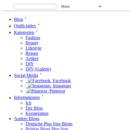
•
Blog
•
Outfit index
•
Kategorien
Fashion
Beauty
Lifestyle
Reisen
Artikel
DIY
DIY (Galerie)
•
Social Media
Facebook
Instagram
Pinterest
•
Informationen
Ich
Der Blog
Kooperation
Andere Blogs
Deutsche Plus Size Blogs
Polskie Blogi Plus Size