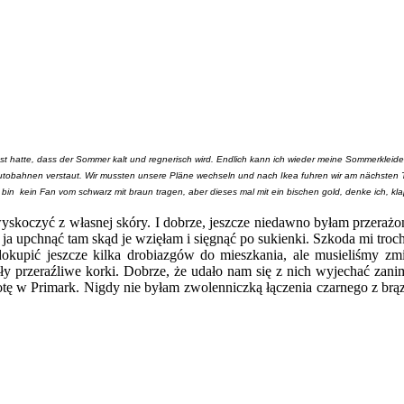
ngst hatte, dass der Sommer kalt und regnerisch wird. Endlich kann ich wieder meine Sommerkleider
e Autobahnen verstaut. Wir mussten unsere Pläne wechseln und nach Ikea fuhren wir am nächsten 
 bin kein Fan vom schwarz mit braun tragen, aber dieses mal mit ein bischen gold, denke ich, kl
wyskoczyć z własnej skóry. I dobrze, jeszcze niedawno byłam przera
ę ja upchnąć tam skąd je wzięłam i sięgnąć po sukienki. Szkoda mi troch
dokupić jeszcze kilka drobiazgów do mieszkania, ale musieliśmy zm
ły przeraźliwe korki. Dobrze, że udało nam się z nich wyjechać zan
obotę w Primark. Nigdy nie byłam zwolenniczką łączenia czarnego z br