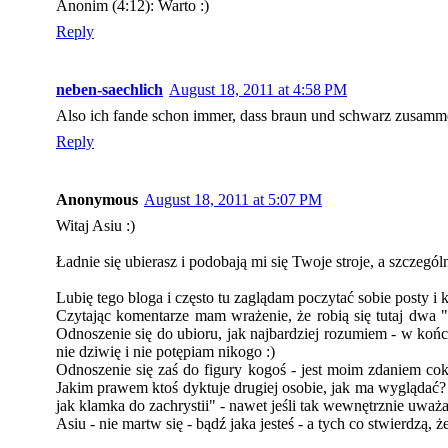
Anonim (4:12): Warto :)
Reply
neben-saechlich
August 18, 2011 at 4:58 PM
Also ich fande schon immer, dass braun und schwarz zusamme
Reply
Anonymous
August 18, 2011 at 5:07 PM
Witaj Asiu :)
Ładnie się ubierasz i podobają mi się Twoje stroje, a szczegól
Lubię tego bloga i często tu zaglądam poczytać sobie posty i 
Czytając komentarze mam wrażenie, że robią się tutaj dwa "
Odnoszenie się do ubioru, jak najbardziej rozumiem - w końc
nie dziwię i nie potępiam nikogo :)
Odnoszenie się zaś do figury kogoś - jest moim zdaniem cok
Jakim prawem ktoś dyktuje drugiej osobie, jak ma wyglądać?
jak klamka do zachrystii" - nawet jeśli tak wewnętrznie uważ
Asiu - nie martw się - bądź jaka jesteś - a tych co stwierdzą,