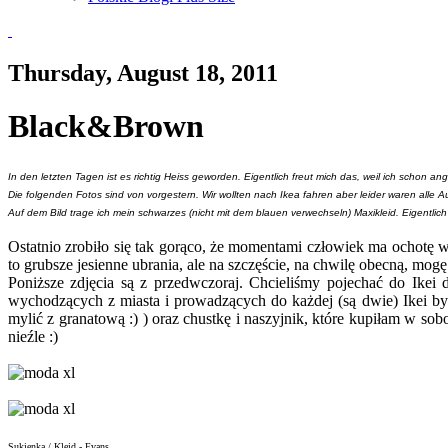
Thursday, August 18, 2011
Black&Brown
In den letzten Tagen ist es richtig Heiss geworden. Eigentlich freut mich das, weil ich schon a
Die folgenden Fotos sind von vorgestern. Wir wollten nach Ikea fahren aber leider waren all
Auf dem Bild trage ich mein schwarzes (nicht mit dem blauen verwechseln) Maxikleid. Eigentlich
Ostatnio zrobiło się tak gorąco, że momentami człowiek ma ochotę 
to grubsze jesienne ubrania, ale na szczęście, na chwilę obecną, mog
Poniższe zdjęcia są z przedwczoraj. Chcieliśmy pojechać do Ikei 
wychodzących z miasta i prowadzących do każdej (są dwie) Ikei by
mylić z granatową :) ) oraz chustkę i naszyjnik, które kupiłam w s
nieźle :)
Sukienka / Kleid - Evans