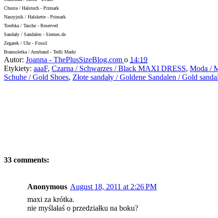
Chusta / Halstuch - Primark
Naszyjnik / Halskette - Primark
Torebka / Tasche - Reserved
Sandały / Sandalen - Siemes.de
Zegarek / Uhr - Fossil
Bransoletka / Armband - Tedli Markt
Autor:
Joanna - ThePlusSizeBlog.com
o
14:19
Etykiety:
aaaF
,
Czarna / Schwarzes / Black MAXI DRESS
,
Moda / M
Schuhe / Gold Shoes
,
Złote sandały / Goldene Sandalen / Gold sanda
33 comments:
Anonymous
August 18, 2011 at 2:26 PM
maxi za krótka.
nie myślałaś o przedziałku na boku?