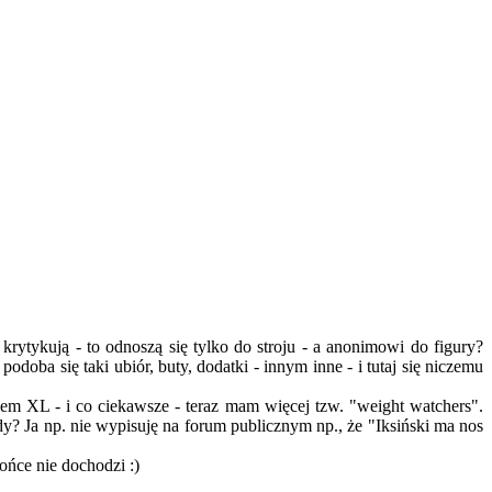
rytykują - to odnoszą się tylko do stroju - a anonimowi do figury?
ba się taki ubiór, buty, dodatki - innym inne - i tutaj się niczemu
iem XL - i co ciekawsze - teraz mam więcej tzw. "weight watchers".
? Ja np. nie wypisuję na forum publicznym np., że "Iksiński ma nos
łońce nie dochodzi :)