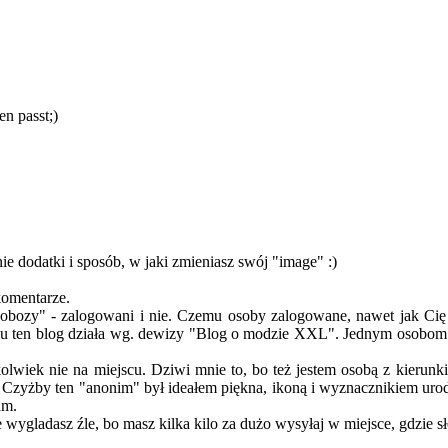
n passt;)
nie dodatki i sposób, w jaki zmieniasz swój "image" :)
komentarze.
obozy" - zalogowani i nie. Czemu osoby zalogowane, nawet jak Cię k
u ten blog działa wg. dewizy "Blog o modzie XXL". Jednym osobom podo
olwiek nie na miejscu. Dziwi mnie to, bo też jestem osobą z kierunk
 Czyżby ten "anonim" był ideałem piękna, ikoną i wyznacznikiem urody
am.
 że wygladasz źle, bo masz kilka kilo za dużo wysyłaj w miejsce, gdzie s