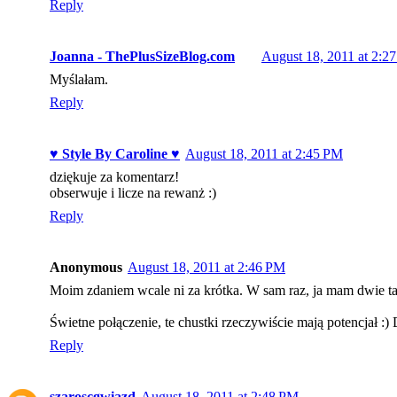
Reply
Joanna - ThePlusSizeBlog.com
August 18, 2011 at 2:2
Myślałam.
Reply
♥ Style By Caroline ♥
August 18, 2011 at 2:45 PM
dziękuje za komentarz!
obserwuje i licze na rewanż :)
Reply
Anonymous
August 18, 2011 at 2:46 PM
Moim zdaniem wcale ni za krótka. W sam raz, ja mam dwie taki
Świetne połączenie, te chustki rzeczywiście mają potencjał :)
Reply
szaroscgwiazd
August 18, 2011 at 2:48 PM