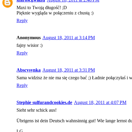
Maxi to Twoją długość! ;D
Pięknie wygląda w połączeniu z chustą :)
Reply
Anonymous
August 18, 2011 at 3:14 PM
fajny wisior :)
Reply
Abscysynka
August 18, 2011 at 3:31 PM
Sama widzisz że nie ma się czego bać ;) Ładnie połączyłaś i w
Reply
Stephie sulfurandcookies.de
August 18, 2011 at 4:07 PM
Sieht sehr schick aus!
Übrigens ist dein Deutsch wahnsinnig gut! Wie lange lernst d
LG