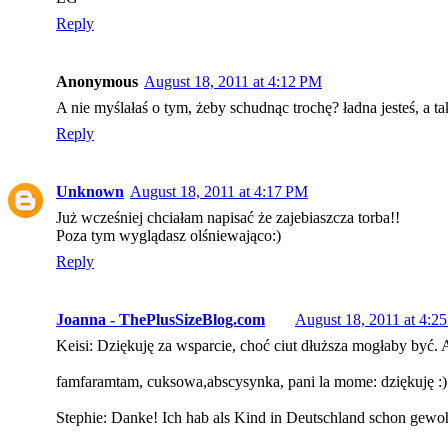
Reply
Anonymous
August 18, 2011 at 4:12 PM
A nie myślałaś o tym, żeby schudnąc trochę? ładna jesteś, a t
Reply
Unknown
August 18, 2011 at 4:17 PM
Już wcześniej chciałam napisać że zajebiaszcza torba!!
Poza tym wyglądasz olśniewająco:)
Reply
Joanna - ThePlusSizeBlog.com
August 18, 2011 at 4:2
Keisi: Dziękuję za wsparcie, choć ciut dłuższa mogłaby być. Al
famfaramtam, cuksowa,abscysynka, pani la mome: dziękuję :)
Stephie: Danke! Ich hab als Kind in Deutschland schon gewoh