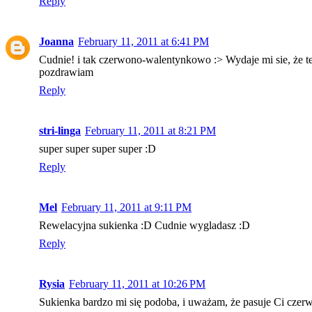
Reply
Joanna
February 11, 2011 at 6:41 PM
Cudnie! i tak czerwono-walentynkowo :> Wydaje mi sie, że tek
pozdrawiam
Reply
stri-linga
February 11, 2011 at 8:21 PM
super super super super :D
Reply
Mel
February 11, 2011 at 9:11 PM
Rewelacyjna sukienka :D Cudnie wygladasz :D
Reply
Rysia
February 11, 2011 at 10:26 PM
Sukienka bardzo mi się podoba, i uważam, że pasuje Ci czerw