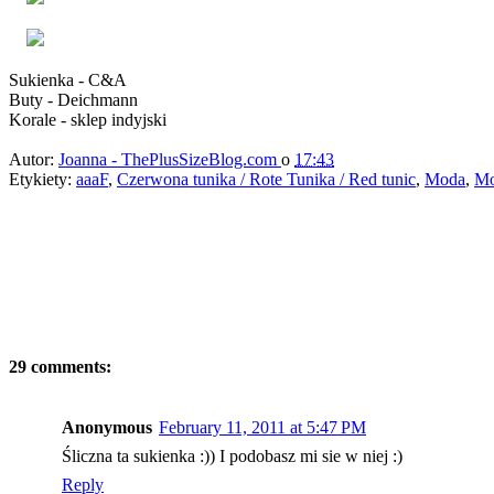
Sukienka - C&A
Buty - Deichmann
Korale - sklep indyjski
Autor:
Joanna - ThePlusSizeBlog.com
o
17:43
Etykiety:
aaaF
,
Czerwona tunika / Rote Tunika / Red tunic
,
Moda
,
Mo
29 comments:
Anonymous
February 11, 2011 at 5:47 PM
Śliczna ta sukienka :)) I podobasz mi sie w niej :)
Reply