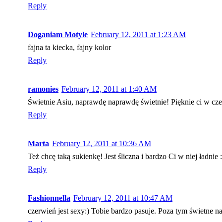
Reply
Doganiam Motyle
February 12, 2011 at 1:23 AM
fajna ta kiecka, fajny kolor
Reply
ramonies
February 12, 2011 at 1:40 AM
Świetnie Asiu, naprawdę naprawdę świetnie! Pięknie ci w czer
Reply
Marta
February 12, 2011 at 10:36 AM
Też chcę taką sukienkę! Jest śliczna i bardzo Ci w niej ładnie :
Reply
Fashionnella
February 12, 2011 at 10:47 AM
czerwień jest sexy:) Tobie bardzo pasuje. Poza tym świetne n