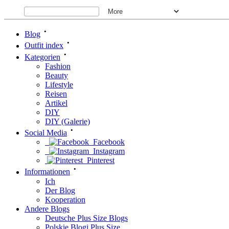
•
Blog
•
Outfit index
•
Kategorien
Fashion
Beauty
Lifestyle
Reisen
Artikel
DIY
DIY (Galerie)
•
Social Media
Facebook
Instagram
Pinterest
•
Informationen
Ich
Der Blog
Kooperation
Andere Blogs
Deutsche Plus Size Blogs
Polskie Blogi Plus Size