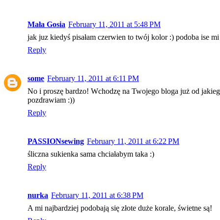
Mała Gosia
February 11, 2011 at 5:48 PM
jak juz kiedyś pisałam czerwien to twój kolor :) podoba ise mi
Reply
some
February 11, 2011 at 6:11 PM
No i proszę bardzo! Wchodzę na Twojego bloga już od jaki
pozdrawiam :))
Reply
PASSIONsewing
February 11, 2011 at 6:22 PM
śliczna sukienka sama chciałabym taka :)
Reply
nurka
February 11, 2011 at 6:38 PM
A mi najbardziej podobają się złote duże korale, świetne są!