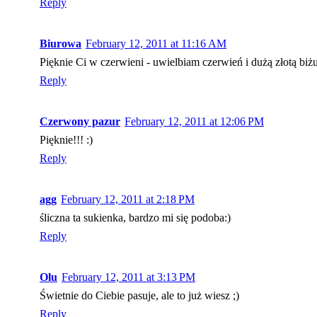
Reply
Biurowa
February 12, 2011 at 11:16 AM
Pięknie Ci w czerwieni - uwielbiam czerwień i dużą złotą biż
Reply
Czerwony pazur
February 12, 2011 at 12:06 PM
Pięknie!!! :)
Reply
agg
February 12, 2011 at 2:18 PM
śliczna ta sukienka, bardzo mi się podoba:)
Reply
Olu
February 12, 2011 at 3:13 PM
Świetnie do Ciebie pasuje, ale to już wiesz ;)
Reply