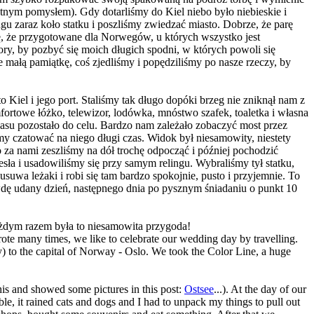
ietnym pomysłem). Gdy dotarliśmy do Kiel niebo było niebieskie i
u zaraz koło statku i poszliśmy zwiedzać miasto. Dobrze, że parę
 że przygotowane dla Norwegów, u których wszystko jest
y, by pozbyć się moich długich spodni, w których powoli się
e małą pamiątkę, coś zjedliśmy i popędziliśmy po nasze rzeczy, by
 Kiel i jego port. Staliśmy tak długo dopóki brzeg nie zniknął nam z
ortowe łóżko, telewizor, lodówka, mnóstwo szafek, toaletka i własna
 czasu pozostało do celu. Bardzo nam zależało zobaczyć most przez
my czatować na niego długi czas. Widok był niesamowity, niestety
o za nami zeszliśmy na dół trochę odpocząć i później pochodzić
sła i usadowiliśmy się przy samym relingu. Wybraliśmy tył statku,
suwa leżaki i robi się tam bardzo spokojnie, pusto i przyjemnie. To
wdę udany dzień, następnego dnia po pysznym śniadaniu o punkt 10
ażdym razem była to niesamowita przygoda!
rote many times, we like to celebrate our wedding day by travelling.
y) to the capital of Norway - Oslo. We took the Color Line, a huge
his and showed some pictures in this post:
Ostsee
...). At the day of our
le, it rained cats and dogs and I had to unpack my things to pull out