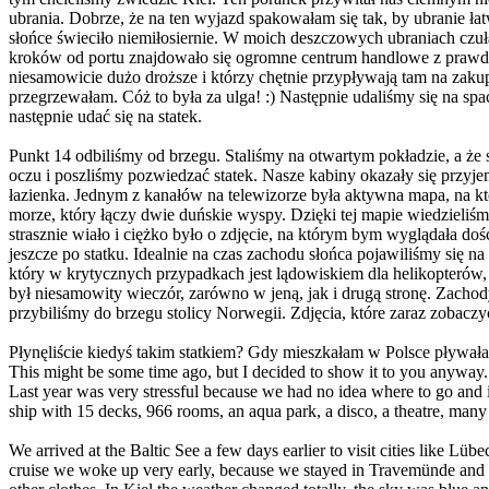
ubrania. Dobrze, że na ten wyjazd spakowałam się tak, by ubranie łat
słońce świeciło niemiłosiernie. W moich deszczowych ubraniach czuła
kroków od portu znajdowało się ogromne centrum handlowe z prawd
niesamowicie dużo droższe i którzy chętnie przypływają tam na zak
przegrzewałam. Cóż to była za ulga! :) Następnie udaliśmy się na spa
następnie udać się na statek.
Punkt 14 odbiliśmy od brzegu. Staliśmy na otwartym pokładzie, a że 
oczu i poszliśmy pozwiedzać statek. Nasze kabiny okazały się przyj
łazienka. Jednym z kanałów na telewizorze była aktywna mapa, na któr
morze, który łączy dwie duńskie wyspy. Dzięki tej mapie wiedzieliśm
strasznie wiało i ciężko było o zdjęcie, na którym bym wyglądała doś
jeszcze po statku. Idealnie na czas zachodu słońca pojawiliśmy się 
który w krytycznych przypadkach jest lądowiskiem dla helikopterów, 
był niesamowity wieczór, zarówno w jeną, jak i drugą stronę. Zach
przybiliśmy do brzegu stolicy Norwegii. Zdjęcia, które zaraz zobacz
Płynęliście kiedyś takim statkiem? Gdy mieszkałam w Polsce pływa
This might be some time ago, but I decided to show it to you anyway. I
Last year was very stressful because we had no idea where to go and i
ship with 15 decks, 966 rooms, an aqua park, a disco, a theatre, many 
We arrived at the Baltic See a few days earlier to visit cities like 
cruise we woke up very early, because we stayed in Travemünde and had 