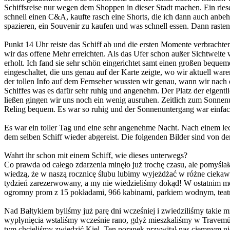
Schiffsreise nur wegen dem Shoppen in dieser Stadt machen. Ein ries
schnell einen C&A, kaufte rasch eine Shorts, die ich dann auch anbeha
spazieren, ein Souvenir zu kaufen und was schnell essen. Dann raste
Punkt 14 Uhr reiste das Schiff ab und die ersten Momente verbrachten
wir das offene Mehr erreichten. Als das Ufer schon außer Sichtweite
erholt. Ich fand sie sehr schön eingerichtet samt einen großen beq
eingeschaltet, die uns genau auf der Karte zeigte, wo wir aktuell wa
der tollen Info auf dem Fernseher wussten wir genau, wann wir nach 
Schiffes was es dafür sehr ruhig und angenehm. Der Platz der eigentl
ließen gingen wir uns noch ein wenig ausruhen. Zeitlich zum Sonnen
Reling bequem. Es war so ruhig und der Sonnenuntergang war einfac
Es war ein toller Tag und eine sehr angenehme Nacht. Nach einem le
dem selben Schiff wieder abgereist. Die folgenden Bilder sind von de
Wahrt ihr schon mit einem Schiff, wie dieses unterwegs?
Co prawda od całego zdarzenia minęło już trochę czasu, ale pomyślała
wiedzą, że w naszą rocznicę ślubu lubimy wyjeżdżać w różne ciekawe 
tydzień zarezerwowany, a my nie wiedzieliśmy dokąd! W ostatnim m
ogromny prom z 15 pokładami, 966 kabinami, parkiem wodnym, teatrem
Nad Bałtykiem byliśmy już parę dni wcześniej i zwiedziliśmy takie m
wypłynięcia wstaliśmy wcześnie rano, gdyż mieszkaliśmy w Travemü
tym chcieliśmy zwiedzić Kiel. Ten poranek przywitał nas ciemnym 