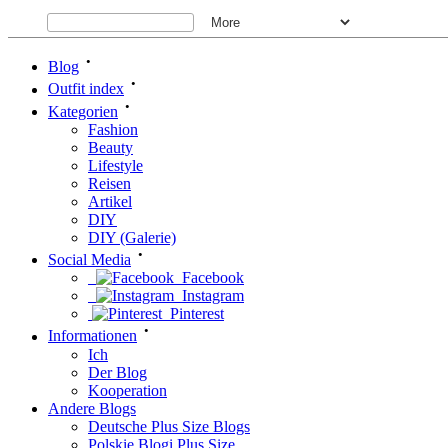
•
Blog
•
Outfit index
•
Kategorien
Fashion
Beauty
Lifestyle
Reisen
Artikel
DIY
DIY (Galerie)
•
Social Media
Facebook
Instagram
Pinterest
•
Informationen
Ich
Der Blog
Kooperation
Andere Blogs
Deutsche Plus Size Blogs
Polskie Blogi Plus Size