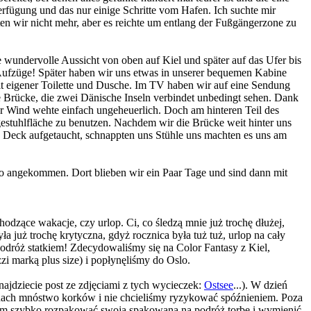
rfügung und das nur einige Schritte vom Hafen. Ich suchte mir
tten wir nicht mehr, aber es reichte um entlang der Fußgängerzone zu
e wundervolle Aussicht von oben auf Kiel und später auf das Ufer bis
d Aufzüge! Später haben wir uns etwas in unserer bequemen Kabine
it eigener Toilette und Dusche. Im TV haben wir auf eine Sendung
die Brücke, die zwei Dänische Inseln verbindet unbedingt sehen. Dank
der Wind wehte einfach ungeheuerlich. Doch am hinteren Teil des
egestuhlfläche zu benutzen. Nachdem wir die Brücke weit hinter uns
n Deck aufgetaucht, schnappten uns Stühle uns machten es uns am
lo angekommen. Dort blieben wir ein Paar Tage und sind dann mit
odzące wakacje, czy urlop. Ci, co śledzą mnie już trochę dłużej,
już trochę krytyczna, gdyż rocznica była tuż tuż, urlop na cały
róż statkiem! Zdecydowaliśmy się na Color Fantasy z Kiel,
i marką plus size) i popłynęliśmy do Oslo.
najdziecie post ze zdjęciami z tych wycieczek:
Ostsee
...). W dzień
onach mnóstwo korków i nie chcieliśmy ryzykować spóźnieniem. Poza
ałam szybko rozpakować swoją spakowaną na podróż torbę i wymienić