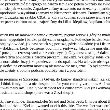
wo przekształcić z ciepłego na bardzo letnie (co potem okazało się św
m się, jak w saunie. Zaparkowaliśmy nasze auto na strzeżonym parking
opodobnie wszystkimi znanymi w Niemczech sklepami. Domyślam się,
upy. Odszukałam szybko C&A, w którym kupiłam sobie przewiewne szor
cer przez centrum miasta, zajrzeliśmy do kilku sklepików, kupiłam sobi
statek był niesamowicie wysoki mieliśmy piękny widok z góry na miasto
emnie, wygodnie i bardzo praktycznie urządzone. Podwójne bardzo komf
ej było widać, jak nasz statek się porusza, gdzie dokładnie jest i ile
y dokładnie, kiedy będziemy pod nim przepływać, tak, że nie musieliś
ć porządnie (zresztą sami zaraz zobaczycie). Gdy most został już dalek
na otwartym pokładzie z paroma piwkami i snakami. Wzięliśmy sobie krze
a normalnie służy jako powierzchnia do opalania. Na wieczór obsługa u
ody słońca na otwartym morzu są niesamowicie magiczne. To był napra
ycie zostały zrobione podczas podróży tam i z powrotem.
łam promami ze Szczecina i z Gdyni, do krajów skandynawskich. Za k
 think it might be a nice inspiration for your coming vacations. As I w
t was really late. Finally we decided for a cruise from Kiel (in German
restaurants and shops (there was a Zizzi shop!).
Lübeck, Travemünde, Timmendorfer Strand and Scharbeutz (I wrote about t
to drive to Kiel and wanted to visit this citie. The weather was terrib