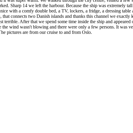
and it was super warm. We walked through the city centre, visited a few
arked. Sharp 14 we left the harbour. Because the ship was extremely tal
nice with a comfy double bed, a TV, lockers, a fridge, a dressing tab
, that connects two Danish islands and thanks this channel we exactly 
t terrible. After that we spend some time inside the ship and appeared
the wind wasn't blowing and there were only a few persons. It was very
The pictures are from our cruise to and from Oslo.