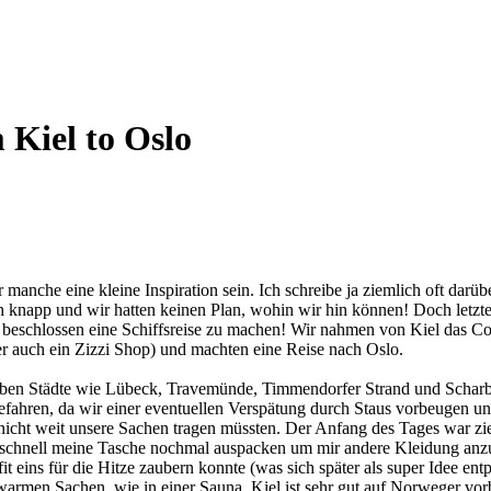
 Kiel to Oslo
 für manche eine kleine Inspiration sein. Ich schreibe ja ziemlich oft da
h knapp und wir hatten keinen Plan, wohin wir hin können! Doch letzte
 beschlossen eine Schiffsreise zu machen! Wir nahmen von Kiel das Co
er auch ein Zizzi Shop) und machten eine Reise nach Oslo.
en Städte wie Lübeck, Travemünde, Timmendorfer Strand und Scharbeut
gefahren, da wir einer eventuellen Verspätung durch Staus vorbeugen u
icht weit unsere Sachen tragen müssten. Der Anfang des Tages war ziem
ste schnell meine Tasche nochmal auspacken um mir andere Kleidung anz
t eins für die Hitze zaubern konnte (was sich später als super Idee e
rmen Sachen, wie in einer Sauna. Kiel ist sehr gut auf Norweger vorbere