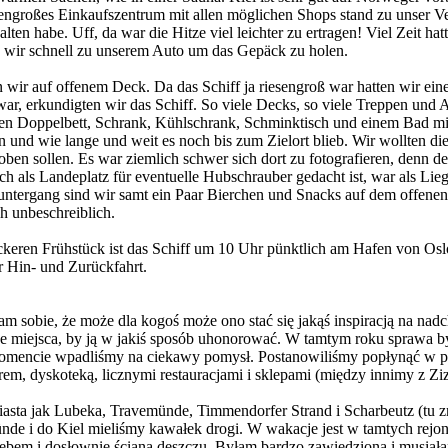
engroßes Einkaufszentrum mit allen möglichen Shops stand zu unser Ve
lten habe. Uff, da war die Hitze viel leichter zu ertragen! Viel Zeit ha
n wir schnell zu unserem Auto um das Gepäck zu holen.
 wir auf offenem Deck. Da das Schiff ja riesengroß war hatten wir ein
 war, erkundigten wir das Schiff. So viele Decks, so viele Treppen un
uemen Doppelbett, Schrank, Kühlschrank, Schminktisch und einem Bad m
ren und wie lange und weit es noch bis zum Zielort blieb. Wir wollten 
oben sollen. Es war ziemlich schwer sich dort zu fotografieren, denn 
ich als Landeplatz für eventuelle Hubschrauber gedacht ist, war als Li
untergang sind wir samt ein Paar Bierchen und Snacks auf dem offene
h unbeschreiblich.
ckeren Frühstück ist das Schiff um 10 Uhr pünktlich am Hafen von Os
r Hin- und Zurückfahrt.
m sobie, że może dla kogoś może ono stać się jakąś inspiracją na nadch
miejsca, by ją w jakiś sposób uhonorować. W tamtym roku sprawa była 
omencie wpadliśmy na ciekawy pomysł. Postanowiliśmy popłynąć w pod
, dyskoteką, licznymi restauracjami i sklepami (między innimy z Zizz
iasta jak Lubeka, Travemünde, Timmendorfer Strand i Scharbeutz (tu z
nde i do Kiel mieliśmy kawałek drogi. W wakacje jest w tamtych rej
niebem i dosłownie ścianą deszczu. Byłam bardzo zawiedziona i musi