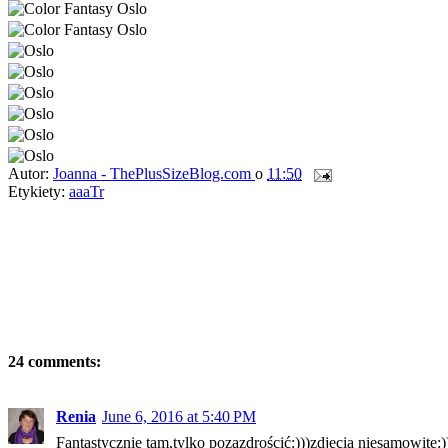
Autor:
Joanna - ThePlusSizeBlog.com
o
11:50
Etykiety:
aaaTr
24 comments:
Renia
June 6, 2016 at 5:40 PM
Fantastycznie tam,tylko pozazdrościć:)))zdjęcia niesamowite: