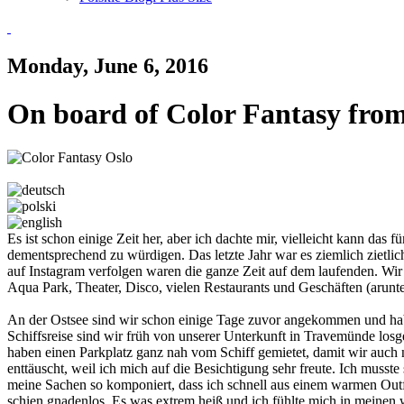
Monday, June 6, 2016
On board of Color Fantasy from
Es ist schon einige Zeit her, aber ich dachte mir, vielleicht kann das
dementsprechend zu würdigen. Das letzte Jahr war es ziemlich zietlic
auf Instagram verfolgen waren die ganze Zeit auf dem laufenden. Wir
Aqua Park, Theater, Disco, vielen Restaurants und Geschäften (arunt
An der Ostsee sind wir schon einige Tage zuvor angekommen und hab
Schiffsreise sind wir früh von unserer Unterkunft in Travemünde los
haben einen Parkplatz ganz nah vom Schiff gemietet, damit wir auch n
enttäuscht, weil ich mich auf die Besichtigung sehr freute. Ich mus
meine Sachen so komponiert, dass ich schnell aus einem warmen Outfi
schien gnadenlos. Es was extrem heiß und ich fühlte mich in meinen wa