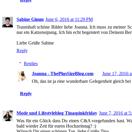
Sabine Gimm
June 6, 2016 at 11:29 PM
Traumhaft schöne Bilder liebe Joanna. Ich muss zu meiner Sc
nur ein Katzensrpung. Ich bin echt begeistert von Deinem Ber
Liebe Grüße Sabine
Reply
Replies
Joanna - ThePlusSizeBlog.com
June 17, 2016 
Oh, das ist ja eine wunderbare Gelegenheit gleich bei
Reply
Mode und Lifestyleblog Tinaspinkfriday
June 7, 2016 at 
Was für ein Glück dass Du einen C&A vorgefunden hast. Was fü
bald wieder Zeit für euren Hochzeitstag? :)
Wünsch Dir einen schönen Tag, liebe Grüße Tina