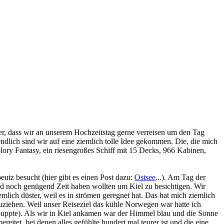
rüber, dass wir an unserem Hochzeitstag gerne verreisen um den Tag
ndlich sind wir auf eine ziemlich tolle Idee gekommen. Die, die mich
lory Fantasy, ein riesengroßes Schiff mit 15 Decks, 966 Kabinen,
z besucht (hier gibt es einen Post dazu:
Ostsee
...). Am Tag der
nd noch genügend Zeit haben wollten um Kiel zu besichtigen. Wir
lich düster, weil es in strömen geregnet hat. Das hat mich ziemlich
uziehen. Weil unser Reiseziel das kühle Norwegen war hatte ich
ntpuppte). Als wir in Kiel ankamen war der Himmel blau und die Sonne
itet, bei denen alles gefühlte hundert mal teurer ist und die eine