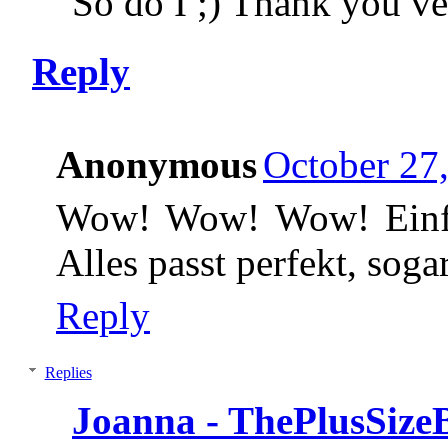
So do I ;) Thank you v
Reply
Anonymous
October 27
Wow! Wow! Wow! Einfach
Alles passt perfekt, soga
Reply
Replies
Joanna - ThePlusSize