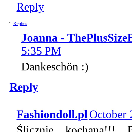
Reply
Replies
Joanna - ThePlusSize
5:35 PM
Dankeschön :)
Reply
Fashiondoll.pl
October 
Ślicznie kochana!!! 