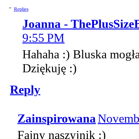
Replies
Joanna - ThePlusSize
9:55 PM
Hahaha :) Bluska mogła 
Dziękuję :)
Reply
Zainspirowana
Novembe
Fajny naszyjnik :)