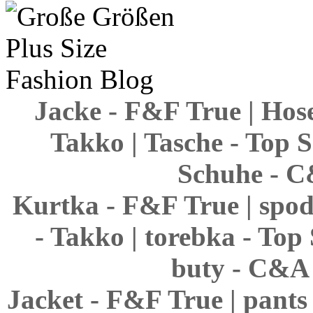
Jacke - F&F True | Hose
Takko | Tasche - Top S
Schuhe - C
Kurtka - F&F True | spodn
- Takko | torebka - Top 
buty - C&A 
Jacket - F&F True | pants 