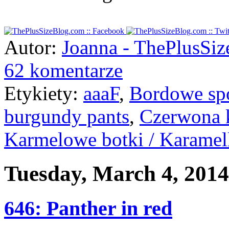
Autor:
Joanna - ThePlusSi
62 komentarze
Etykiety:
aaaF
,
Bordowe spo
burgundy pants
,
Czerwona k
Karmelowe botki / Karamell 
Tuesday, March 4, 2014
646: Panther in red