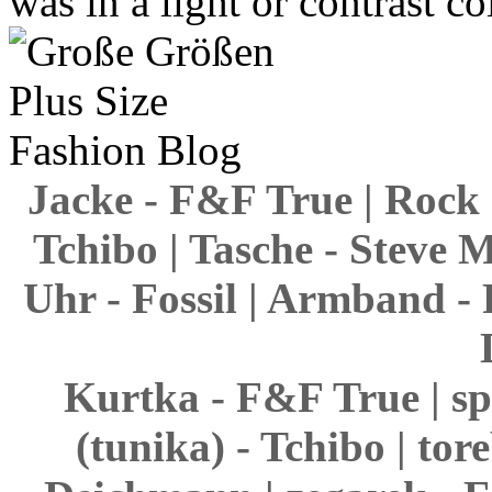
was in a light or contrast co
Jacke - F&F True | Rock 
Tchibo | Tasche - Steve 
Uhr - Fossil | Armband - 
Kurtka - F&F True | sp
(tunika) - Tchibo | to