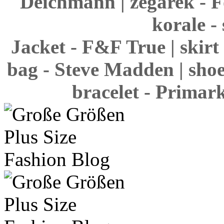
Deichmann | zegarek - Fo
korale -
Jacket - F&F True | skirt
bag - Steve Madden | shoe
bracelet - Primark