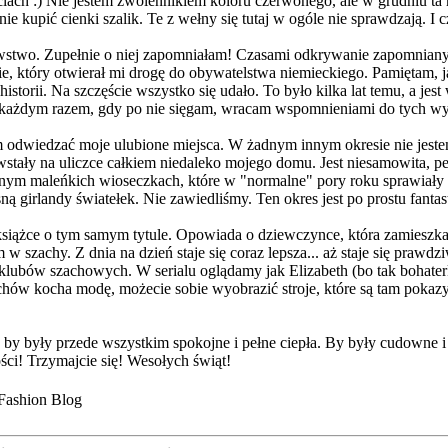
jęciach :) Nie jestem zwolennikiem koloru czerwonego, ale w grudniu t
lnie kupić cienki szalik. Te z wełny się tutaj w ogóle nie sprawdzają. 
awstwo. Zupełnie o niej zapomniałam! Czasami odkrywanie zapomniany 
 który otwierał mi drogę do obywatelstwa niemieckiego. Pamiętam, ja
storii. Na szczęście wszystko się udało. To było kilka lat temu, a j
a każdym razem, gdy po nie sięgam, wracam wspomnieniami do tych wyją
odwiedzać moje ulubione miejsca. W żadnym innym okresie nie jestem
powstały na uliczce całkiem niedaleko mojego domu. Jest niesamowita,
cznym maleńkich wioseczkach, które w "normalne" pory roku sprawiały 
 girlandy światełek. Nie zawiedliśmy. Ten okres jest po prostu fanta
 książce o tym samym tytule. Opowiada o dziewczynce, która zamieszka
w szachy. Z dnia na dzień staje się coraz lepsza... aż staje się pr
lubów szachowych. W serialu oglądamy jak Elizabeth (bo tak bohaterk
zachów kocha modę, możecie sobie wyobrazić stroje, które są tam pokaz
zę by były przede wszystkim spokojne i pełne ciepła. By były cudown
ści! Trzymajcie się! Wesołych świąt!