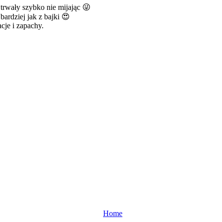
trwały szybko nie mijając 😜
bardziej jak z bajki 😍
cje i zapachy.
Home