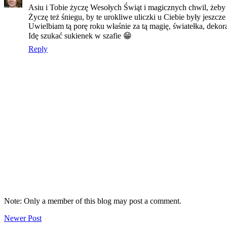
Asiu i Tobie życzę Wesołych Świąt i magicznych chwil, żeby 
Życzę też śniegu, by te urokliwe uliczki u Ciebie były jeszcze 
Uwielbiam tą porę roku właśnie za tą magię, światełka, dekora
Idę szukać sukienek w szafie 😁
Reply
Note: Only a member of this blog may post a comment.
Newer Post