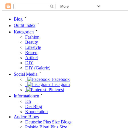
•
Blog
•
Outfit index
•
Kategorien
Fashion
Beauty
Lifestyle
Reisen
Artikel
DIY
DIY (Galerie)
•
Social Media
Facebook
Instagram
Pinterest
•
Informationen
Ich
Der Blog
Kooperation
Andere Blogs
Deutsche Plus Size Blogs
Polskie Blogi Plus Size