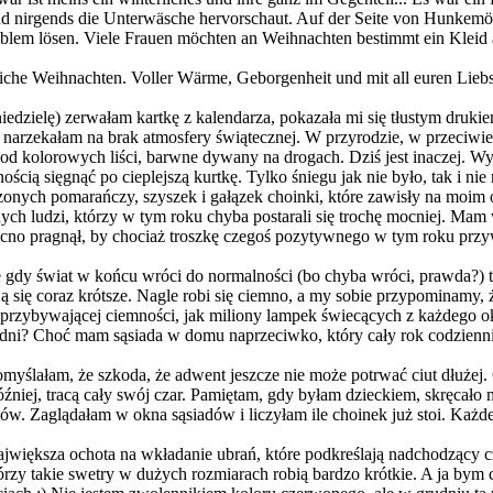
zt und nirgends die Unterwäsche hervorschaut. Auf der Seite von Hunkemö
blem lösen. Viele Frauen möchten an Weihnachten bestimmt ein Kleid anz
che Weihnachten. Voller Wärme, Geborgenheit und mit all euren Liebs
niedzielę) zerwałam kartkę z kalendarza, pokazała mi się tłustym druki
ę narzekałam na brak atmosfery świątecznej. W przyrodzie, w przeciwi
 kolorowych liści, barwne dywany na drogach. Dziś jest inaczej. Wysta
ścią sięgnąć po cieplejszą kurtkę. Tylko śniegu jak nie było, tak i nie
onych pomarańczy, szyszek i gałązek choinki, które zawisły na moim o
ych ludzi, którzy w tym roku chyba postarali się trochę mocniej. Mam
cno pragnął, by chociaż troszkę czegoś pozytywnego w tym roku przyw
 gdy świat w końcu wróci do normalności (bo chyba wróci, prawda?) ta
ją się coraz krótsze. Nagle robi się ciemno, a my sobie przypominamy, ż
ko przybywającej ciemności, jak miliony lampek świecących z każdego o
e dni? Choć mam sąsiada w domu naprzeciwko, który cały rok codzienn
yślałam, że szkoda, że adwent jeszcze nie może potrwać ciut dłużej. C
źniej, tracą cały swój czar. Pamiętam, gdy byłam dzieckiem, skręcało m
tów. Zaglądałam w okna sąsiadów i liczyłam ile choinek już stoi. Każde
jwiększa ochota na wkładanie ubrań, które podkreślają nadchodzący 
rzy takie swetry w dużych rozmiarach robią bardzo krótkie. A ja bym c