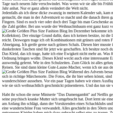
Tage nach neuem Jahr verschwindet. Was wenn wir sie alle bis Frühl
Jahr anhat. Nur er ganz allein verändert die Welt nicht.
Jedenfalls als ich diese dicke zwanzig in meinem Kalender sah, kam 
gemacht, die man in der Adventszeit so macht und die danach ihren ga
Fingern. Sind es noch vier oder doch drei Tage bis man Geschenke a
die Zahl größer. Bei uns wurde der Weihnachtsbaum erst ganz kurz v
Im Dezember bekomme ich imm
Kollektion). Der einzige Grund dafür, dass ich keinen besitze, ist di
reicht. Deswegen trage ich oft Kombinationen mit grünen und roten F
Abneigung. Ich greife gerne nach grünen Schals. Diesen hier musste ic
dunkelroten Taschen sind für jetzt wie geschaffen. Ich besitze noch dun
Das Kleid, das ich trage, hatte ich eine Ewigkeit nicht mehr an. Was
Ordnung bringen wollte. Dieses Kleid weckt auch eine interessante E
auswendig gelernt. Wie in den Schulzeiten. Zum Glück ist alles gelu
Reisen. Sie sind dann kleine Gute-Laune-Macher, wenn ich sie aus 
Während des Advents besuche
sich in richtige Märchenorte. Die Fotos, die ihr hier sehen könnt, sin
wunderschöner aussehen. Vor ein paar Tagen haben wir einen Ausflug 
wie sie sich weihnachtlich geschmückt präsentieren. Und das tun sie
Habt ihr schon die neue Miniserie "Das Damengambit" auf Netflix g
seine psychisch kranke Mutter sich umgebracht hat. Dort lernt sie ein
am Anfang ihn schlägt, dann der Vorsitzenden eines Schachklubs und ge
eine wunderschöne Frau verwandelt. Alles geschieht in den 50ern und 
getragenen Kleider haben mich dazu gebracht selbst eins zu tragen. Zw