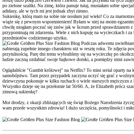
noszę dużo połączeń czerwieni i zieleni. Jak na przykład na tych zd
po zielone szaliki. Na zimę, która panuje tutaj, musiałam sobie specja
adidasy, ale w tych mi jest jednak zbyt zimno.
Sukienkę, którą mam na sobie nie nosiłam już wieki! Co za marnotr
wiąże się z pewnym wspomnieniem! Byłam w niej na moim egzaminie,
chwilę mogłam poczuć się znów jak w liceum przed sprawdzianem z hi
przypominają mi zdarzenia. Wiele z nich kupuję na wycieczkach i z
przedmiotów codziennego użytku.
Podczas adwentu uwielbiam 
nabierają zupełnie innego charakteru niż w resztę roku. Te zdjęcia 
przytulnością. Parę dni temu wybraliśmy się na wycieczkę po okoli
ludzie zaczną ozdabiać swoje bajkowe domki, a pomiędzy nimi zawisną
Oglądaliście "Gambit królowej" na Netflix? To mini serial oparty na
samobójstwo. Tam przez przypadek zaczyna uczyć się grać z woźnym 
dziewczyna pokonuje w kilku ruchach o wiele starszych mężczyzn z k
Wszystko dzieje się na przełomie lat 50/60. A, że Elizabeth prócz s
zimową sukienkę?
Moi drodzy, z okazji zbliżających się świąt Bożego Narodzenia życ
wam przede wszystkim zdrowia! I dużo szczęścia, pomyślności i miło