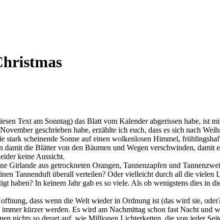
 Christmas
 diesen Text am Sonntag) das Blatt vom Kalender abgerissen habe, ist 
November geschrieben habe, erzählte ich euch, dass es sich nach Weihna
 Die stark scheinende Sonne auf einen wolkenlosen Himmel, frühlingsha
hen damit die Blätter von den Bäumen und Wegen verschwinden, damit e
eider keine Aussicht.
ine Girlande aus getrockneten Orangen, Tannenzapfen und Tannenzweigen
nen Tannenduft überall verteilen? Oder vielleicht durch all die vielen
tigt haben? In keinem Jahr gab es so viele. Als ob wenigstens dies in 
offnung, dass wenn die Welt wieder in Ordnung ist (das wird sie, oder?
e immer kürzer werden. Es wird am Nachmittag schon fast Nacht und wir
n nichts so derart auf, wie Millionen Lichterketten, die von jeder Seit