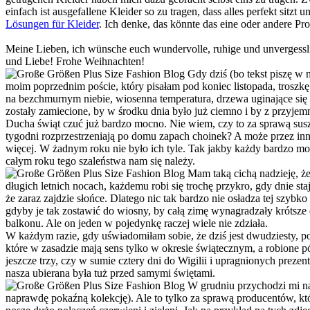
einfach ist ausgefallene Kleider so zu tragen, dass alles perfekt sit
Lösungen für Kleider
. Ich denke, das könnte das eine oder andere Pro
Meine Lieben, ich wünsche euch wundervolle, ruhige und unvergessli
und Liebe! Frohe Weihnachten!
Gdy dziś (bo tekst piszę w 
moim poprzednim poście, który pisałam pod koniec listopada, troszk
na bezchmurnym niebie, wiosenna temperatura, drzewa uginające się od
zostały zamiecione, by w środku dnia było już ciemno i by z przyjemno
Ducha świąt czuć już bardzo mocno. Nie wiem, czy to za sprawą susz
tygodni rozprzestrzeniają po domu zapach choinek? A może przez inn
więcej. W żadnym roku nie było ich tyle. Tak jakby każdy bardzo mo
całym roku tego szaleństwa nam się należy.
Mam taką cichą nadzieję, że
długich letnich nocach, każdemu robi się trochę przykro, gdy dnie sta
że zaraz zajdzie słońce. Dlatego nic tak bardzo nie osładza tej szyb
gdyby je tak zostawić do wiosny, by całą zimę wynagradzały krótsz
balkonu. Ale on jeden w pojedynkę raczej wiele nie zdziała.
W każdym razie, gdy uświadomiłam sobie, że dziś jest dwudziesty, pom
które w zasadzie mają sens tylko w okresie świątecznym, a robione pó
jeszcze trzy, czy w sumie cztery dni do Wigilii i upragnionych prezen
nasza ubierana była tuż przed samymi świętami.
W grudniu przychodzi mi na
naprawdę pokaźną kolekcję). Ale to tylko za sprawą producentów, któ