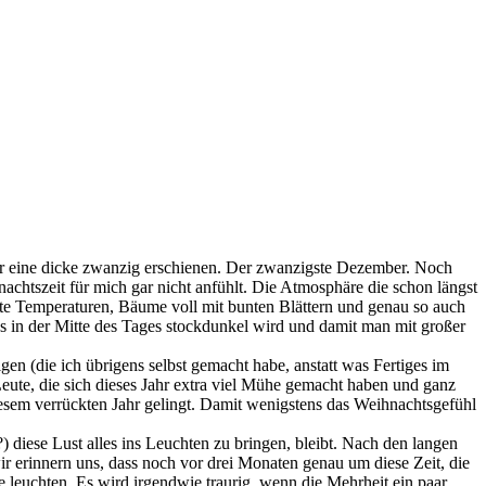
mir eine dicke zwanzig erschienen. Der zwanzigste Dezember. Noch
chtszeit für mich gar nicht anfühlt. Die Atmosphäre die schon längst
fte Temperaturen, Bäume voll mit bunten Blättern und genau so auch
s in der Mitte des Tages stockdunkel wird und damit man mit großer
 (die ich übrigens selbst gemacht habe, anstatt was Fertiges im
 Leute, die sich dieses Jahr extra viel Mühe gemacht haben und ganz
diesem verrückten Jahr gelingt. Damit wenigstens das Weihnachtsgefühl
) diese Lust alles ins Leuchten zu bringen, bleibt. Nach den langen
 erinnern uns, dass noch vor drei Monaten genau um diese Zeit, die
e leuchten. Es wird irgendwie traurig, wenn die Mehrheit ein paar