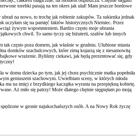
a niechęć, całkiem magicznie, na moment odpuszcza. Chętnie sięgam
I czerwone torebki pasują na ten okres jak ulał! Mam jeszcze bordowe
ubrań na nowo, to trochę jak robienie zakupów. Ta sukienka jednak
k uczyłam się na pamięć faktów historycznych Niemiec. Przez
est wciąż żywym wspomnieniem. Bardzo często moje ubrania
tkowych chwil. To samo tyczy się biżuterii, szalów lub innych
 tak często poza domem, jak właśnie w grudniu. Ulubione miasta
 pełna domków szachulcowych, które zimą kojarzą się z niesamowitą
bajkowe wrażenie. Byliśmy ciekawi, jak będą prezentować się, gdy
styczny!
ła w domu dziecka po tym, jak jej chora psychicznie matka popełniła
awdziwym geniuszem szachowym. Uwielbiam sceny, w których młoda
a ma na imię) z brzydkiego kaczątka wyrasta na przepiękną kobietę.
ywane. Aż miło się patrzy! Może dlatego chętnie sięgnęłam po moją
e i spędzone w gronie najukochańszych osób. A na Nowy Rok życzę