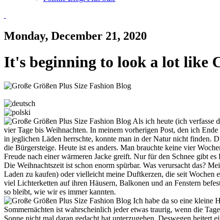
Monday, December 21, 2020
It's beginning to look a lot like
Als ich heute (ich verfasse
vier Tage bis Weihnachten. In meinem vorherigen Post, den ich Ende 
in jeglichen Läden herrschte, konnte man in der Natur nicht finden.
die Bürgersteige. Heute ist es anders. Man brauchte keine vier Woc
Freude nach einer wärmeren Jacke greift. Nur für den Schnee gibt es l
Die Weihnachtszeit ist schon enorm spürbar. Was verursacht das? Me
Laden zu kaufen) oder vielleicht meine Duftkerzen, die seit Wochen ei
viel Lichterketten auf ihren Häusern, Balkonen und an Fenstern befes
so bleibt, wie wir es immer kannten.
Ich habe da so eine kleine H
Sommernächten ist wahrscheinlich jeder etwas traurig, wenn die Tag
Sonne nicht mal daran gedacht hat unterzugehen. Deswegen heitert eine