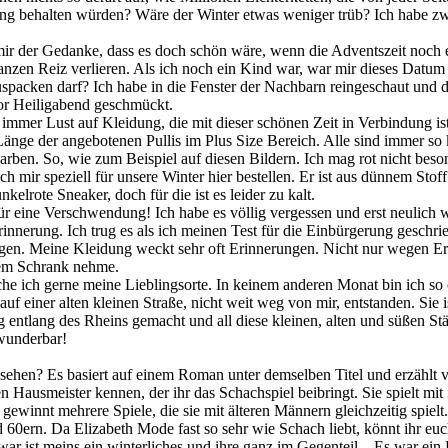
ing behalten würden? Wäre der Winter etwas weniger trüb? Ich habe zw
mir der Gedanke, dass es doch schön wäre, wenn die Adventszeit noch e
nzen Reiz verlieren. Als ich noch ein Kind war, war mir dieses Datum 
uspacken darf? Ich habe in die Fenster der Nachbarn reingeschaut und 
or Heiligabend geschmückt.
er Lust auf Kleidung, die mit dieser schönen Zeit in Verbindung ist.
e Länge der angebotenen Pullis im Plus Size Bereich. Alle sind immer so
arben. So, wie zum Beispiel auf diesen Bildern. Ich mag rot nicht be
h mir speziell für unsere Winter hier bestellen. Er ist aus dünnem Sto
kelrote Sneaker, doch für die ist es leider zu kalt.
 für eine Verschwendung! Ich habe es völlig vergessen und erst neulich
rinnerung. Ich trug es als ich meinen Test für die Einbürgerung gesch
ngen. Meine Kleidung weckt sehr oft Erinnerungen. Nicht nur wegen Ere
dem Schrank nehme.
 ich gerne meine Lieblingsorte. In keinem anderen Monat bin ich so 
d auf einer alten kleinen Straße, nicht weit weg von mir, entstanden. Si
entlang des Rheins gemacht und all diese kleinen, alten und süßen St
 wunderbar!
esehen? Es basiert auf einem Roman unter demselben Titel und erzähl
en Hausmeister kennen, der ihr das Schachspiel beibringt. Sie spielt mi
winnt mehrere Spiele, die sie mit älteren Männern gleichzeitig spielt. 
60ern. Da Elizabeth Mode fast so sehr wie Schach liebt, könnt ihr euc
ar ist meins ein winterliches und ihre ganz im Gegenteil... Es war ein 