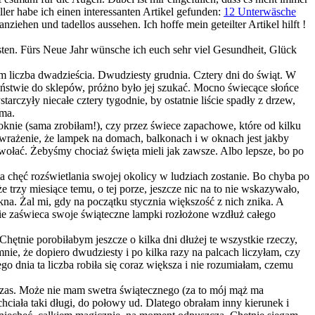
ller habe ich einen interessanten Artikel gefunden:
12 Unterwäsche
iehen und tadellos aussehen. Ich hoffe mein geteilter Artikel hilft !
ten. Fürs Neue Jahr wünsche ich euch sehr viel Gesundheit, Glück
em liczba dwadzieścia. Dwudziesty grudnia. Cztery dni do świąt. W
eństwie do sklepów, próżno było jej szukać. Mocno świecące słońce
rczyły niecałe cztery tygodnie, by ostatnie liście spadły z drzew,
 ma.
knie (sama zrobiłam!), czy przez świece zapachowe, które od kilku
 wrażenie, że lampek na domach, balkonach i w oknach jest jakby
ołać. Żebyśmy chociaż święta mieli jak zawsze. Albo lepsze, bo po
 chęć rozświetlania swojej okolicy w ludziach zostanie. Bo chyba po
e trzy miesiące temu, o tej porze, jeszcze nic na to nie wskazywało,
kna. Żal mi, gdy na początku stycznia większość z nich znika. A
ie zaświeca swoje świąteczne lampki rozłożone wzdłuż całego
hętnie porobiłabym jeszcze o kilka dni dłużej te wszystkie rzeczy,
nie, że dopiero dwudziesty i po kilka razy na palcach liczyłam, czy
go dnia ta liczba robiła się coraz większa i nie rozumiałam, czemu
czas. Może nie mam swetra świątecznego (za to mój mąż ma
hciała taki długi, do połowy ud. Dlatego obrałam inny kierunek i