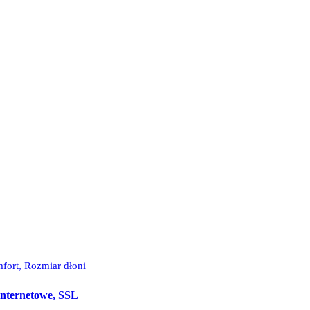
fort, Rozmiar dłoni
 internetowe, SSL