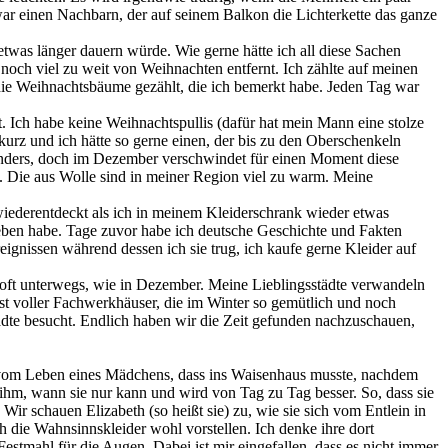
ar einen Nachbarn, der auf seinem Balkon die Lichterkette das ganze
twas länger dauern würde. Wie gerne hätte ich all diese Sachen
noch viel zu weit von Weihnachten entfernt. Ich zählte auf meinen
die Weihnachtsbäume gezählt, die ich bemerkt habe. Jeden Tag war
 Ich habe keine Weihnachtspullis (dafür hat mein Mann eine stolze
 kurz und ich hätte so gerne einen, der bis zu den Oberschenkeln
sonders, doch im Dezember verschwindet für einen Moment diese
ff. Die aus Wolle sind in meiner Region viel zu warm. Meine
 wiederentdeckt als ich in meinem Kleiderschrank wieder etwas
rieben habe. Tage zuvor habe ich deutsche Geschichte und Fakten
ignissen während dessen ich sie trug, ich kaufe gerne Kleider auf
oft unterwegs, wie in Dezember. Meine Lieblingsstädte verwandeln
e ist voller Fachwerkhäuser, die im Winter so gemütlich und noch
ädte besucht. Endlich haben wir die Zeit gefunden nachzuschauen,
t vom Leben eines Mädchens, dass ins Waisenhaus musste, nachdem
t ihm, wann sie nur kann und wird von Tag zu Tag besser. So, dass sie
Wir schauen Elizabeth (so heißt sie) zu, wie sie sich vom Entlein in
h die Wahnsinnskleider wohl vorstellen. Ich denke ihre dort
Festmahl für die Augen. Dabei ist mir eingefallen, dass es nicht immer