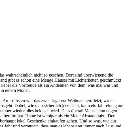
das wahrscheinlich nicht so gesehen. Dort sind überwiegend die
land gibt es schon eine Menge Häuser mit Lichterketten geschmückt
g lieber die Vorfreude als ein Andenken von dem, was mal war und
 in einem Monat.
Am frühsten war das zwei Tage vor Weihnachten. Jetzt, wo ich
eht. Dabei, wie man sicherlich jetzt sieht, kann ein Jahr eine ganz
ovember wieder alles hektisch wird. Dass überall Menschenmengen
 berührt hat. Heute ist weniger als ein Meter Abstand tabu. Der
 überhaupt lokal Geschenke einkaufen gehen. Und so was, wie ein
des Jahr und vermutete, dass man es lebenslang immer nach Lust und