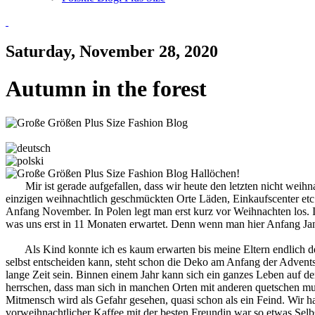
Saturday, November 28, 2020
Autumn in the forest
Hallöchen!
Mir ist gerade aufgefallen, dass wir heute den letzten nicht weihna
einzigen weihnachtlich geschmückten Orte Läden, Einkaufscenter etc
Anfang November. In Polen legt man erst kurz vor Weihnachten los. I
was uns erst in 11 Monaten erwartet. Denn wenn man hier Anfang Jan
Als Kind konnte ich es kaum erwarten bis meine Eltern endlich de
selbst entscheiden kann, steht schon die Deko am Anfang der Advents
lange Zeit sein. Binnen einem Jahr kann sich ein ganzes Leben auf 
herrschen, dass man sich in manchen Orten mit anderen quetschen mus
Mitmensch wird als Gefahr gesehen, quasi schon als ein Feind. Wir 
vorweihnachtlicher Kaffee mit der besten Freundin war so etwas Sel