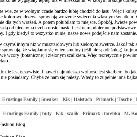
balkonie wyglądały lepiej, niż w mieszkaniu, w którym brakuje dobreg
wie, że w wolnym czasie bardzo lubię chodzić do lasu. Więc i kulisy 
 że kolorowe drzewa sprawiają wrażenie świecenia własnym światłem. W 
ie dla tych wrażeń. A potem polubiłam to miejsce. Spokój, świeże pow
esztą od niedawna trzeba nosić maski i jest nam odbierane podstawow
py. I gdy kiedyś to wszystko minie, nasze nowe podejście nam zostanie
mś innym niż w musztardowym lub zielonym swetrze. Jakoś tak autom
sprawiają, że wtapiamy się w ten smutny (jeśli nie spadł śnieg) kraj
e wzory (botaniczne) i zielonym szalikiem. Więc teoretycznie powinn
dało..
c nie jest oczywiste. I nawet najmniejsza wolność jest skarbem, bo ja
nie posiadamy. Chyba że nam się należy. Wtedy to zupełnie inna bajka
 - Ernstings Family | Sneaker - Kik | Halstuch - Primark | Tasch
- Ernstings Family | buty - Kik | szalik - Primark | torebka - M. K