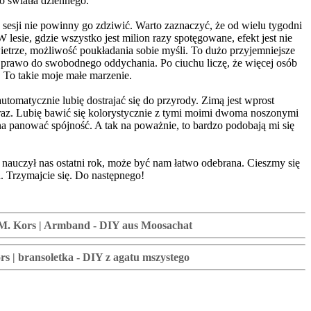
o światła dziennego.
sesji nie powinny go zdziwić. Warto zaznaczyć, że od wielu tygodni
lesie, gdzie wszystko jest milion razy spotęgowane, efekt jest nie
ietrze, możliwość poukładania sobie myśli. To dużo przyjemniejsze
e prawo do swobodnego oddychania. Po ciuchu liczę, że więcej osób
. To takie moje małe marzenie.
atycznie lubię dostrajać się do przyrody. Zimą jest wprost
obraz. Lubię bawić się kolorystycznie z tymi moimi dwoma noszonymi
a panować spójność. A tak na poważnie, to bardzo podobają mi się
k nauczył nas ostatni rok, może być nam łatwo odebrana. Cieszmy się
. Trzymajcie się. Do następnego!
e - M. Kors | Armband - DIY aus Moosachat
ors | bransoletka - DIY z agatu mszystego