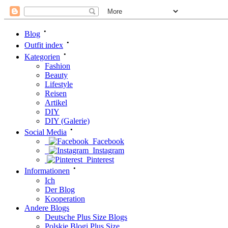
•
Blog
•
Outfit index
•
Kategorien
Fashion
Beauty
Lifestyle
Reisen
Artikel
DIY
DIY (Galerie)
•
Social Media
Facebook
Instagram
Pinterest
•
Informationen
Ich
Der Blog
Kooperation
Andere Blogs
Deutsche Plus Size Blogs
Polskie Blogi Plus Size