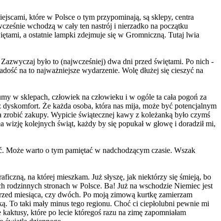
ejscami, które w Polsce o tym przypominają, są sklepy, centra
wcześnie wchodzą w cały ten nastrój i nierzadko na początku
ętami, a ostatnie lampki zdejmuje się w Gromniczną. Tutaj lwia
Zazwyczaj było to (najwcześniej) dwa dni przed świętami. Po nich -
adość na to najważniejsze wydarzenie. Wolę dłużej się cieszyć na
my w sklepach, człowiek na człowieku i w ogóle ta cała pogoń za
ż dyskomfort. Że każda osoba, która nas mija, może być potencjalnym
żna zrobić zakupy. Wypicie świątecznej kawy z koleżanką było czymś
wizję kolejnych świąt, każdy by się popukał w głowę i doradził mi,
yć. Może warto o tym pamiętać w nadchodzącym czasie. Wszak
czną, na której mieszkam. Już słyszę, jak niektórzy się śmieją, bo
ich rodzinnych stronach w Polsce. Ba! Już na wschodzie Niemiec jest
i sprzed miesiąca, czy dwóch. Po moją zimową kurtkę zamierzam
ą. To taki mały minus tego regionu. Choć ci ciepłolubni pewnie mi
je kaktusy, które po lecie któregoś razu na zimę zapomniałam