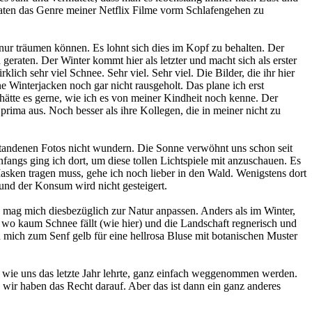
aten das Genre meiner Netflix Filme vorm Schlafengehen zu
r träumen können. Es lohnt sich dies im Kopf zu behalten. Der
raten. Der Winter kommt hier als letzter und macht sich als erster
h sehr viel Schnee. Sehr viel. Sehr viel. Die Bilder, die ihr hier
 Winterjacken noch gar nicht rausgeholt. Das plane ich erst
ätte es gerne, wie ich es von meiner Kindheit noch kenne. Der
rima aus. Noch besser als ihre Kollegen, die in meiner nicht zu
standenen Fotos nicht wundern. Die Sonne verwöhnt uns schon seit
angs ging ich dort, um diese tollen Lichtspiele mit anzuschauen. Es
sken tragen muss, gehe ich noch lieber in den Wald. Wenigstens dort
o und der Konsum wird nicht gesteigert.
mag mich diesbezüglich zur Natur anpassen. Anders als im Winter,
 wo kaum Schnee fällt (wie hier) und die Landschaft regnerisch und
 mich zum Senf gelb für eine hellrosa Bluse mit botanischen Muster
der wie uns das letzte Jahr lehrte, ganz einfach weggenommen werden.
n wir haben das Recht darauf. Aber das ist dann ein ganz anderes