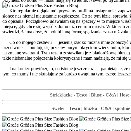
przynieść do domu — nadal mają się świetnie. Nawet po tej zimie na 
Kto regularnie ogląda mój prywatny profil na Instagramie, zapewne 
słońce nas niemal nieustannie rozpieszcza. Co za tym idzie, sprawia,
do opisania. Początkowo udawałam się na spacery w to miejsce właśn
miejsce, gdy chce się wyjść z domu niż centrum miasta. W którym zr
stwierdzi, że ma dość, że polubi inną formę spędzania czasu niż zaku
Co do mojego zestawu — jesienią rzadko można mnie zobaczyć w czy
przeciwnie — buntuję się przeciw burym okryciom wierzchnim, które 
na zmianę swetrami. Tym razem zestawiłam je z bladoróżową bluzką w
takie niebanalne połączenia kolorystyczne i mam nadzieję, że mi się u
I na koniec powtórzę to, co istotne jeszcze raz — pamiętajcie, że ni
tym, co mamy i nie skupiajmy za bardzo uwagi na tym, czego jeszcze 
Strickjacke - Tesco | Bluse - C&A | Hose
Sweter - Tesco | bluzka - C&A | spodnie 