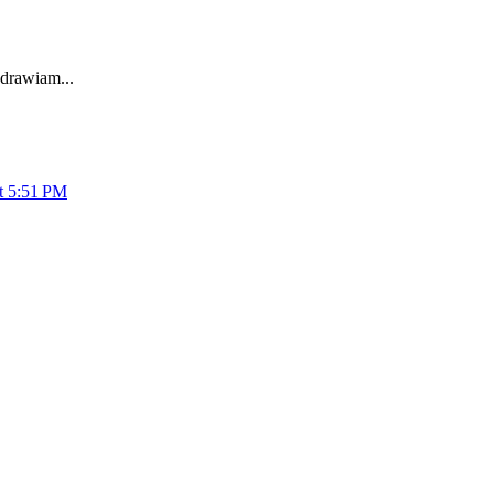
zdrawiam...
t 5:51 PM