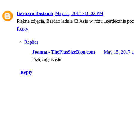
Barbara Bastamb
May 11, 2017 at 8:02 PM
Piękne zdjęcia. Bardzo ładnie Ci Asiu w różu...serdecznie po
Reply
Replies
Joanna - ThePlusSizeBlog.com
May 15, 2017 a
Dziękuję Basiu.
Reply