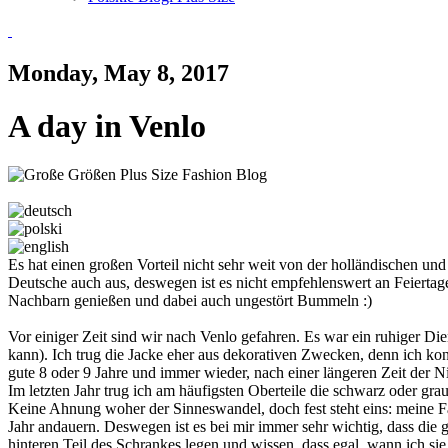
Monday, May 8, 2017
A day in Venlo
Es hat einen großen Vorteil nicht sehr weit von der holländischen u
Deutsche auch aus, deswegen ist es nicht empfehlenswert an Feiertag
Nachbarn genießen und dabei auch ungestört Bummeln :)
Vor einiger Zeit sind wir nach Venlo gefahren. Es war ein ruhiger Di
kann). Ich trug die Jacke eher aus dekorativen Zwecken, denn ich ko
gute 8 oder 9 Jahre und immer wieder, nach einer längeren Zeit der Ni
Im letzten Jahr trug ich am häufigsten Oberteile die schwarz oder grau
Keine Ahnung woher der Sinneswandel, doch fest steht eins: meine Fas
Jahr andauern. Deswegen ist es bei mir immer sehr wichtig, dass die
hinteren Teil des Schrankes legen und wissen, dass egal, wann ich sie