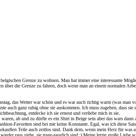
nd belgischen Grenze zu wohnen. Man hat immer eine interessante Mögl
en über die Grenze zu fahren, doch wenn man an einem normalen Arbeits
enstag, das Wetter war schön und es war auch richtig warm (was man von
nnte auch ganz ruhig ohne sie auskommen. Ich muss zugeben, dass sie 
chtbeachtung, entdecke ich sie erneut und verliebe mich in sie.
 waren, ab und zu dürfte es ein Shirt in Beige sein aber das wars dann 
hion-Favoriten sind bei mir keine Konstante. Egal, was ich diese Saiso
 gekauften Teile auch zeitlos sind. Dank dem, wenn mein Herz für was a
 wieder raus ziehe, sie trage-tauglich sind :) Meine letzte große Liebe 