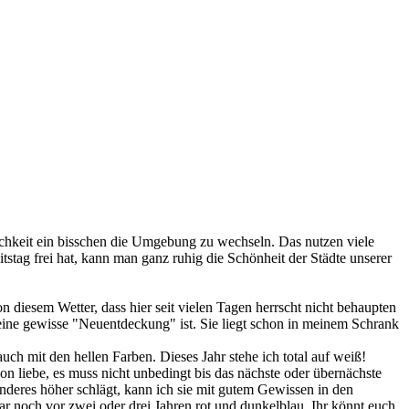
ichkeit ein bisschen die Umgebung zu wechseln. Das nutzen viele
tag frei hat, kann man ganz ruhig die Schönheit der Städte unserer
 diesem Wetter, dass hier seit vielen Tagen herrscht nicht behaupten
eine gewisse "Neuentdeckung" ist. Sie liegt schon in meinem Schrank
auch mit den hellen Farben. Dieses Jahr stehe ich total auf weiß!
n liebe, es muss nicht unbedingt bis das nächste oder übernächste
nderes höher schlägt, kann ich sie mit gutem Gewissen in den
war noch vor zwei oder drei Jahren rot und dunkelblau. Ihr könnt euch