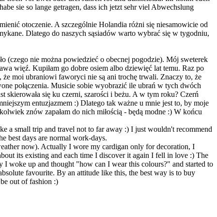
habe sie so lange getragen, dass ich jetzt sehr viel Abwechslung
 zmienić otoczenie. A szczególnie Holandia różni się niesamowicie od
amykane. Dlatego do naszych sąsiadów warto wybrać się w tygodniu,
pło (czego nie można powiedzieć o obecnej pogodzie). Mój sweterek
kawa więź. Kupiłam go dobre osiem albo dziewięć lat temu. Raz po
że moi ubraniowi faworyci nie są ani trochę trwali. Znaczy to, że
wone połączenia. Musicie sobie wyobrazić ile ubrań w tych dwóch
t skierowała się ku czerni, szarości i beżu. A w tym roku? Czerń
 mniejszym entuzjazmem :) Dlatego tak ważne u mnie jest to, by moje
ykolwiek znów zapałam do nich miłością - będą modne :) W końcu
 a small trip and travel not to far away :) I just wouldn't recommend
The best days are normal work-days.
eather now). Actually I wore my cardigan only for decoration, I
out its existing and each time I discover it again I fell in love :) The
ay I woke up and thought "how can I wear this colours?" and started to
solute favourite. By an attitude like this, the best way is to buy
be out of fashion :)