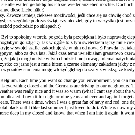
d sie alle warten geduldig bis ich sie wieder anziehen möchte. Doch ich 
ange diese Liebe hält :)
usy. Zawsze istnieją ciekawe możliwości, jeśli chce się na chwilę choć
, szczególnie podczas świąt, czy niedziel, gdy tu wszystko jest poz
eszkód pochodzić po sklepach :)
. Był to spokojny wtorek, pogoda była przepiękna i było naprawdę cie
mogłabym go zdjąć :) Tak w ogóle to z tym sweterkiem łączy mnie cie
ję w swojej szafie, zakochuję się w nim od nowa :) Prawda jest taka, 
ępnym, albo za dwa lata. Jakiś czas temu uwielbiałam granatowo-czer
m, że jak ja mogłam tyle w tym chodzić i moja uwaga niemal natychmias
Wszystko co jasne jest u mnie hitem a czarne elementy zakładam jakby z
h wyrzutów sumienia mogę włożyć głębiej do szafy z wiedzą, że kied
nd Belgium. Each time you want so change you environment, you can make
y is everything closed and the Germans are driving to our neighbours. 
ather was really nice and it was so warm (what I cant say about the w
omplicated. I own it for eight or nine years and ever and again I forget ab
years. There was a time, when I was a great fan of navy and red, one d
al black outfit (like last summer I just loved to do). White is now my ab
morse deep in my closed and know, that when I am into it again, it wont 