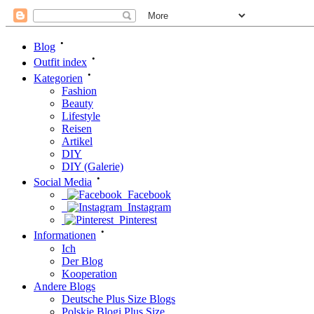
•
Blog
•
Outfit index
•
Kategorien
Fashion
Beauty
Lifestyle
Reisen
Artikel
DIY
DIY (Galerie)
•
Social Media
Facebook
Instagram
Pinterest
•
Informationen
Ich
Der Blog
Kooperation
Andere Blogs
Deutsche Plus Size Blogs
Polskie Blogi Plus Size