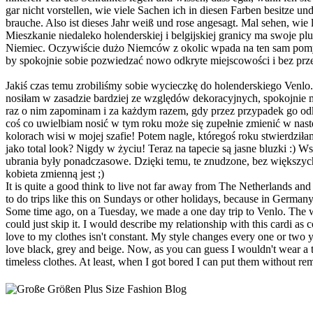
gar nicht vorstellen, wie viele Sachen ich in diesen Farben besitze un
brauche. Also ist dieses Jahr weiß und rose angesagt. Mal sehen, wie l
Mieszkanie niedaleko holenderskiej i belgijskiej granicy ma swoje pl
Niemiec. Oczywiście dużo Niemców z okolic wpada na ten sam pomysł
by spokojnie sobie pozwiedzać nowo odkryte miejscowości i bez prz
Jakiś czas temu zrobiliśmy sobie wycieczkę do holenderskiego Venlo
nosiłam w zasadzie bardziej ze względów dekoracyjnych, spokojnie 
raz o nim zapominam i za każdym razem, gdy przez przypadek go odkry
coś co uwielbiam nosić w tym roku może się zupełnie zmienić w nast
kolorach wisi w mojej szafie! Potem nagle, któregoś roku stwierdziła
jako total look? Nigdy w życiu! Teraz na tapecie są jasne bluzki :) 
ubrania były ponadczasowe. Dzięki temu, te znudzone, bez większyc
kobieta zmienną jest ;)
It is quite a good think to live not far away from The Netherlands a
to do trips like this on Sundays or other holidays, because in German
Some time ago, on a Tuesday, we made a one day trip to Venlo. The we
could just skip it. I would describe my relationship with this cardi as c
love to my clothes isn't constant. My style changes every one or two 
love black, grey and beige. Now, as you can guess I wouldn't wear a tot
timeless clothes. At least, when I got bored I can put them without re