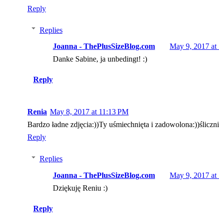
Reply
Replies
Joanna - ThePlusSizeBlog.com
May 9, 2017 at
Danke Sabine, ja unbedingt! :)
Reply
Renia
May 8, 2017 at 11:13 PM
Bardzo ładne zdjęcia:))Ty uśmiechnięta i zadowolona:))śliczn
Reply
Replies
Joanna - ThePlusSizeBlog.com
May 9, 2017 at
Dziękuję Reniu :)
Reply