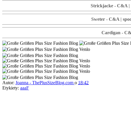
Strickjacke - C&A |
Sweter - C&A | spod
Cardigan - C&A
Autor:
Joanna - ThePlusSizeBlog.com
o
18:42
Etykiety:
aaaF