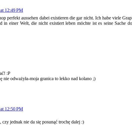
 at 12:49 PM
p perfekt aussehen dabei existieren die gar nicht. Ich habe viele Gra
in einer Welt, die nicht existiert leben möchte ist es seine Sache do
ać! :P
się nie odważyła-moja granica to lekko nad kolano ;)
 at 12:50 PM
czy jednak nie da się posunąć trochę dalej :)