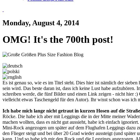
Monday, August 4, 2014
OMG! It's the 700th post!
Es ist genau so, wie es im Titel steht. Dies hier ist nämlich der sieb
sein wird. Das beste daran ist, dass ich keine Lust habe aufzuhören. I
schreiben werde, die fünf Bilder und einen Link zeigen - nicht hier :)
vielleicht etwas Taschengeld für den Autor). Ihr wisst schon was ich m
Ich habe mich lange nicht getraut in kurzen Hosen auf die Straß
Röcke. Die habe ich aber mit Leggings die in der Mitte meiner Wade
machen wollten, dass es nicht gut aussieht, habe ich einfach ignorie
Mini-Rock angezogen um später auf dem Flughafen Leggings dazu zu 
den Flieger steigt und bei über 20 Grad wieder aussteigt (und später
kann. Und so habe ich mir den Rock und die Leggings angezogen. Als