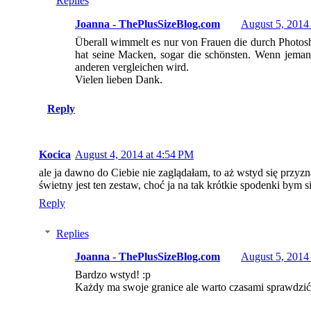
Replies
Joanna - ThePlusSizeBlog.com
August 5, 2014
Überall wimmelt es nur von Frauen die durch Photosho
hat seine Macken, sogar die schönsten. Wenn jemand 
anderen vergleichen wird.
Vielen lieben Dank.
Reply
Kocica
August 4, 2014 at 4:54 PM
ale ja dawno do Ciebie nie zaglądałam, to aż wstyd się przyzn
świetny jest ten zestaw, choć ja na tak krótkie spodenki bym 
Reply
Replies
Joanna - ThePlusSizeBlog.com
August 5, 2014
Bardzo wstyd! :p
Każdy ma swoje granice ale warto czasami sprawdzić, 