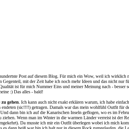
en hundertste Post auf diesem Blog. Für mich ein Wow, weil ich wirklich
m Gegenteil, mit der Zeit habe ich noch mehr Ideen und das nicht nur für 
 Qualität ist für mich Nummer Eins und meiner Meinung nach - besser selt
eine :) Das alles - bald!
e zu gehen
. Ich kann auch nicht exakt erklären warum, ich habe einfach
n endeten (sic!!!!) getragen. Damals war das mein wohlfühl Outfit für
rt. Und dann bin ich auf die Kanarischen Inseln geflogen, wo es im Feb
ziehen. Wenn man im Winter in die warmen Länder verreist ist der Re
 umgekehrt). Da musste ich mir ein Outfit überlegen wobei ich mich ko
 es dann heiß war bin ich halt nur in diesem Rock rumgelaufen, die L