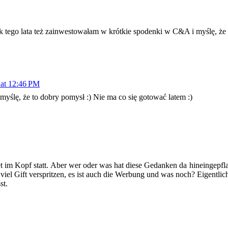
 tego lata też zainwestowałam w krótkie spodenki w C&A i myślę, że t
 at 12:46 PM
yślę, że to dobry pomysł :) Nie ma co się gotować latem :)
et im Kopf statt. Aber wer oder was hat diese Gedanken da hineingepfl
viel Gift verspritzen, es ist auch die Werbung und was noch? Eigentlich 
st.