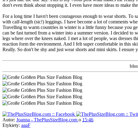
don't even think about stopping it. I even have more ideas to make the
For a long time I havn't been courageous enough to wear shorts. To say
with calf-length (sic!) leggings. I have become a lot of comments wher
Travelling to warm countries in winter is a little funny because you get
can be fast turned from a winter into a summer version. I decided to we
legs where over the knees naked. I met a lot of people, was dresse
reaction form the environment. And I felt super comfortable in this 
Really. So don't be shy and just wear shorts and mini skirts. I ensur
blo
Autor:
Joanna - ThePlusSizeBlog.com
o
15:46
Etykiety:
aaaF