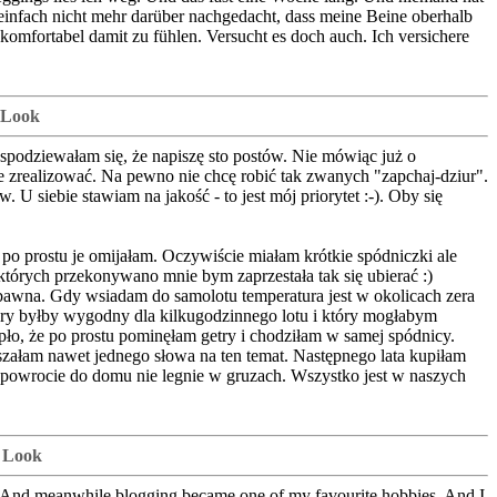
einfach nicht mehr darüber nachgedacht, dass meine Beine oberhalb
komfortabel damit zu fühlen. Versucht es doch auch. Ich versichere
 Look
 spodziewałam się, że napiszę sto postów. Nie mówiąc już o
 zrealizować. Na pewno nie chcę robić tak zwanych "zapchaj-dziur".
 siebie stawiam na jakość - to jest mój priorytet :-). Oby się
po prostu je omijałam. Oczywiście miałam krótkie spódniczki ale
 których przekonywano mnie bym zaprzestała tak się ubierać :)
bawna. Gdy wsiadam do samolotu temperatura jest w okolicach zera
óry byłby wygodny dla kilkugodzinnego lotu i który mogłabym
pło, że po prostu pominęłam getry i chodziłam w samej spódnicy.
słyszałam nawet jednego słowa na ten temat. Następnego lata kupiłam
po powrocie do domu nie legnie w gruzach. Wszystko jest w naszych
w Look
long. And meanwhile blogging became one of my favourite hobbies. And I