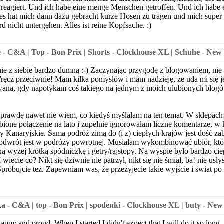
 reagiert. Und ich habe eine menge Menschen getroffen. Und ich habe 
les hat mich dann dazu gebracht kurze Hosen zu tragen und mich super 
 nicht untergehen. Alles ist reine Kopfsache. :)
e - C&A | Top - Bon Prix | Shorts - Clockhouse XL | Schuhe - New
 mnie z siebie bardzo dumną :-) Zaczynając przygodę z blogowaniem, nie
ręcz przeciwnie! Mam kilka pomysłów i mam nadzieję, że uda mi się je
na, gdy napotykam coś takiego na jednym z moich ulubionych blogów. U
prawdę nawet nie wiem, co kiedyś myślałam na ten temat. W sklepach 
ubione połączenie na lato i zupełnie ignorowałam liczne komentarze, w
Kanaryjskie. Sama podróż zimą do (i z) ciepłych krajów jest dość za
na odwrót jest w podróży powrotnej. Musiałam wykombinować ubiór, kt
 wyżej krótką spódniczkę i getry/rajstopy. Na wyspie było bardzo cie
wiecie co? Nikt się dziwnie nie patrzył, nikt się nie śmiał, ba! nie u
. Spróbujcie też. Zapewniam was, że przeżyjecie takie wyjście i świat 
a - C&A | top - Bon Prix | spodenki - Clockhouse XL | buty - Ne
ly happy and proud. When I started I didn't expect that I will do it so 