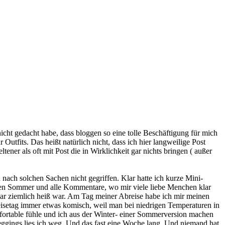
 nicht gedacht habe, dass bloggen so eine tolle Beschäftigung für mich
Outfits. Das heißt natürlich nicht, dass ich hier langweilige Post
ener als oft mit Post die in Wirklichkeit gar nichts bringen ( außer
 nach solchen Sachen nicht gegriffen. Klar hatte ich kurze Mini-
 den Sommer und alle Kommentare, wo mir viele liebe Menchen klar
ruar ziemlich heiß war. Am Tag meiner Abreise habe ich mir meinen
isetag immer etwas komisch, weil man bei niedrigen Temperaturen in
mfortable fühle und ich aus der Winter- einer Sommerversion machen
eggings lies ich weg. Und das fast eine Woche lang. Und niemand hat