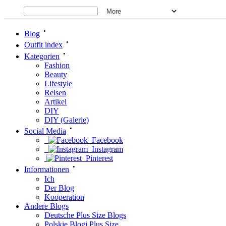
•
Blog
•
Outfit index
•
Kategorien
Fashion
Beauty
Lifestyle
Reisen
Artikel
DIY
DIY (Galerie)
•
Social Media
Facebook
Instagram
Pinterest
•
Informationen
Ich
Der Blog
Kooperation
Andere Blogs
Deutsche Plus Size Blogs
Polskie Blogi Plus Size