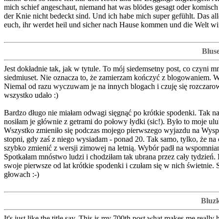
mich schief angeschaut, niemand hat was blödes gesagt oder komisch
der Knie nicht bedeckt sind. Und ich habe mich super gefühlt. Das al
euch, ihr werdet heil und sicher nach Hause kommen und die Welt wird
Blus
Jest dokładnie tak, jak w tytule. To mój siedemsetny post, co czyni
siedmiuset. Nie oznacza to, że zamierzam kończyć z blogowaniem. W
Niemal od razu wyczuwam je na innych blogach i czuję się rozczarowa
wszystko udało :)
Bardzo długo nie miałam odwagi sięgnąć po krótkie spodenki. Tak na
nosiłam je głównie z getrami do połowy łydki (sic!). Było to moje ul
Wszystko zmieniło się podczas mojego pierwszego wyjazdu na Wyspy 
stopni, gdy zaś z niego wysiadam - ponad 20. Tak samo, tylko, że 
szybko zmienić z wersji zimowej na letnią. Wybór padł na wspomnianą
Spotkałam mnóstwo ludzi i chodziłam tak ubrana przez cały tydzień. I 
swoje pierwsze od lat krótkie spodenki i czułam się w nich świetnie
głowach :-)
Bluzk
It's just like the title say. This is my 700th post what makes me real