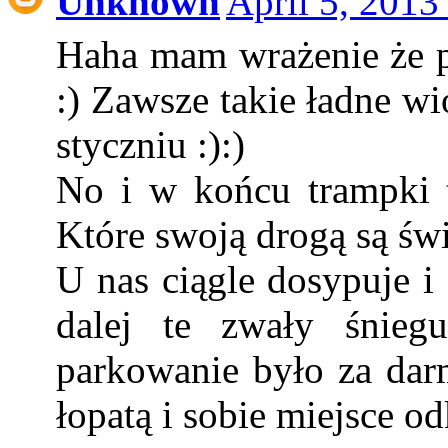
Unknown
April 5, 2013
Haha mam wrażenie że pi
:) Zawsze takie ładne wi
styczniu :):)
No i w końcu trampki t
Które swoją drogą są świ
U nas ciągle dosypuje i
dalej te zwały śnieg
parkowanie było za darm
łopatą i sobie miejsce o