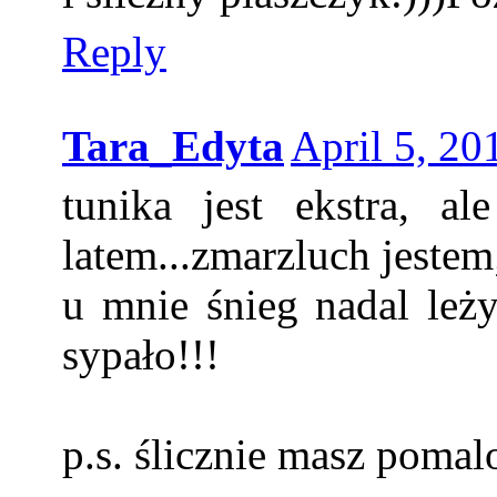
Reply
Tara_Edyta
April 5, 20
tunika jest ekstra, a
latem...zmarzluch jestem
u mnie śnieg nadal leż
sypało!!!
p.s. ślicznie masz poma