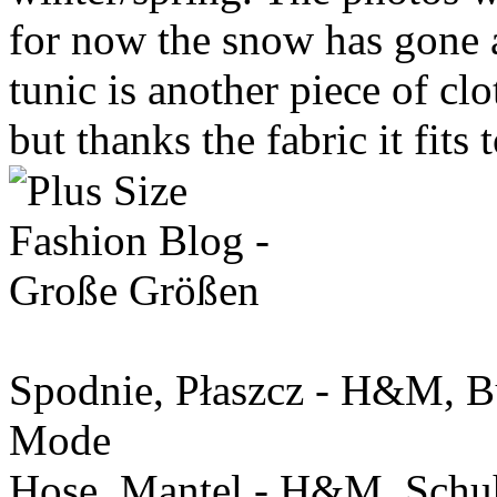
for now the snow has gone a
tunic is another piece of c
but thanks the fabric it fits 
Spodnie, Płaszcz - H&M, B
Mode
Hose, Mantel - H&M, Schu