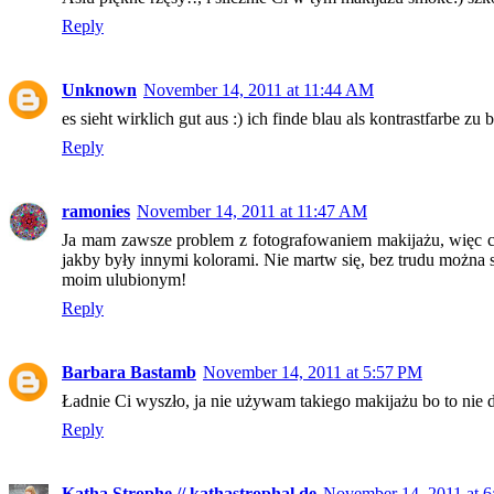
Reply
Unknown
November 14, 2011 at 11:44 AM
es sieht wirklich gut aus :) ich finde blau als kontrastfarbe zu
Reply
ramonies
November 14, 2011 at 11:47 AM
Ja mam zawsze problem z fotografowaniem makijażu, więc cię
jakby były innymi kolorami. Nie martw się, bez trudu można s
moim ulubionym!
Reply
Barbara Bastamb
November 14, 2011 at 5:57 PM
Ładnie Ci wyszło, ja nie używam takiego makijażu bo to nie d
Reply
Katha Strophe // kathastrophal.de
November 14, 2011 at 