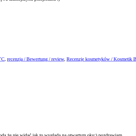
YC
,
recenzja / Bewertung / review
,
Recenzje kosmetyków / Kosmetik B
zkoda że nie widać jak to wygląda na otwartym oku:) pozdrawiam.