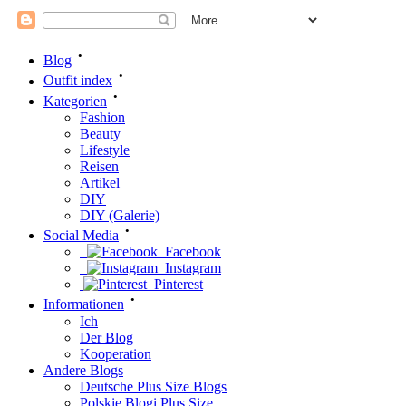
•
Blog
•
Outfit index
•
Kategorien
Fashion
Beauty
Lifestyle
Reisen
Artikel
DIY
DIY (Galerie)
•
Social Media
Facebook
Instagram
Pinterest
•
Informationen
Ich
Der Blog
Kooperation
Andere Blogs
Deutsche Plus Size Blogs
Polskie Blogi Plus Size