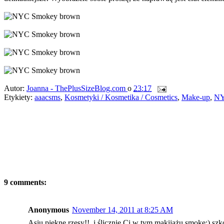
Autor:
Joanna - ThePlusSizeBlog.com
o
23:17
Etykiety:
aaacsms
,
Kosmetyki / Kosmetika / Cosmetics
,
Make-up
,
N
9 comments:
Anonymous
November 14, 2011 at 8:25 AM
Asiu piękne rzęsy!!, i ślicznie Ci w tym makijażu smoke:) s