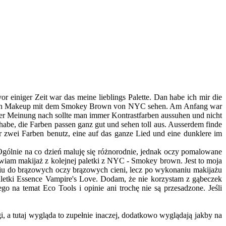
einiger Zeit war das meine lieblings Palette. Dan habe ich mir die
hr mein Makeup mit dem Smokey Brown von NYC sehen. Am Anfang war
ner Meinung nach sollte man immer Kontrastfarben aussuhen und nicht
 habe, die Farben passen ganz gut und sehen toll aus. Ausserdem finde
nur zwei Farben benutz, eine auf das ganze Lied und eine dunklere im
ólnie na co dzień maluję się różnorodnie, jednak oczy pomalowane
wiam makijaż z kolejnej paletki z NYC - Smokey brown. Jest to moja
u do brązowych oczy brązowych cieni, lecz po wykonaniu makijażu
letki Essence Vampire's Love. Dodam, że nie korzystam z gąbeczek
 na temat Eco Tools i opinie ani trochę nie są przesadzone. Jeśli
, a tutaj wygląda to zupełnie inaczej, dodatkowo wyglądają jakby na