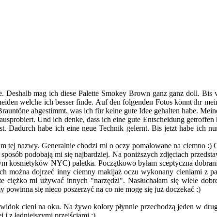
Deshalb mag ich diese Palette Smokey Brown ganz ganz doll. Bis vor 
tscheiden welche ich besser finde. Auf den folgenden Fotos könnt i
Brauntöne abgestimmt, was ich für keine gute Idee gehalten habe. Mei
ausprobiert. Und ich denke, dass ich eine gute Entscheidung getroffen
t ist. Dadurch habe ich eine neue Technik gelernt. Bis jetzt habe ich 
 tej nazwy. Generalnie chodzi mi o oczy pomalowane na ciemno :) Og
osób podobają mi się najbardziej. Na poniższych zdjęciach przedsta
cym kosmetyków NYC) paletka. Początkowo byłam sceptyczna dobrani
ch można dojrzeć inny ciemny makijaż oczu wykonany cieniami z pa
e ciężko mi używać innych "narzędzi". Nasłuchałam się wiele dobrego
y powinna się nieco poszerzyć na co nie mogę się już doczekać :)
widok cieni na oku. Na żywo kolory płynnie przechodzą jeden w drugi
 i z ładniejszymi przejściami :)