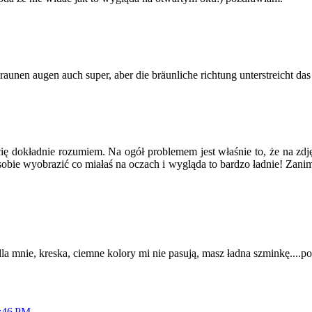
 braunen augen auch super, aber die bräunliche richtung unterstreicht das
 dokładnie rozumiem. Na ogół problemem jest właśnie to, że na zdjęc
obie wyobrazić co miałaś na oczach i wygląda to bardzo ładnie! Zanim
la mnie, kreska, ciemne kolory mi nie pasują, masz ładna szminkę....p
6:46 PM