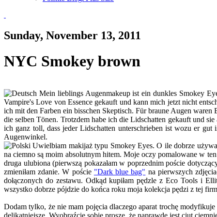
Sunday, November 13, 2011
NYC Smokey brown
Mein lieblings Augenmakeup ist ein dunkles Smokey Eye. 
Vampire's Love von Essence gekauft und kann mich jetzt nicht en
ich mit den Farben ein bisschen Skeptisch. Für braune Augen waren 
die selben Tönen. Trotzdem habe ich die Lidschatten gekauft und sie 
ich ganz toll, dass jeder Lidschatten unterschrieben ist wozu er gu
Augenwinkel.
Uwielbiam makijaż typu Smokey Eyes. O ile dobrze używam
na ciemno są moim absolutnym hitem. Moje oczy pomalowane w ten sp
druga ulubiona (pierwszą pokazałam w poprzednim poście dotyczą
zmieniłam zdanie. W poście
"Dark blue bag"
na pierwszych zdjęcia
dołączonych do zestawu. Odkąd kupiłam pędzle z Eco Tools i Ellit
wszystko dobrze pójdzie do końca roku moja kolekcja pędzi z tej firm
Dodam tylko, że nie mam pojęcia dlaczego aparat trochę modyfikuje 
delikatniejsze. Wyobraźcie sobie proszę, że naprawdę jest ciut ciemniej