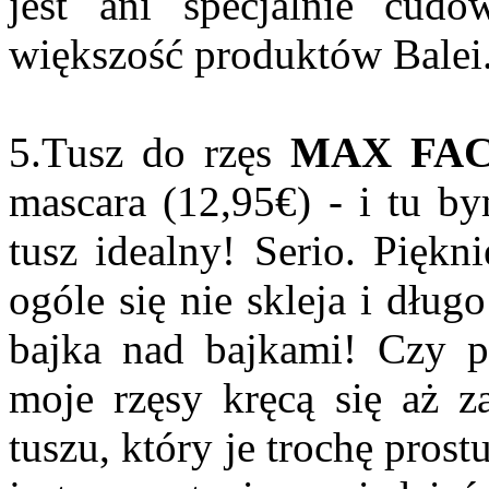
jest ani specjalnie cudo
większość produktów Balei.
5.Tusz do rzęs
MAX FA
mascara (12,95€) - i tu b
tusz idealny! Serio. Piękn
ogóle się nie skleja i dług
bajka nad bajkami! Czy p
moje rzęsy kręcą się aż z
tuszu, który je trochę prost