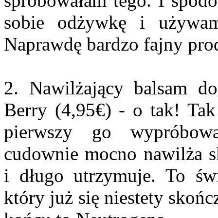
spróbowałam tego. I spodob
sobie odżywkę i używ
Naprawdę bardzo fajny pro
2. Nawilżający balsam d
Berry (4,95€) - o tak! Ta
pierwszy go wypróbowa
cudownie mocno nawilża sk
i długo utrzymuje. To św
który już się niestety skoń