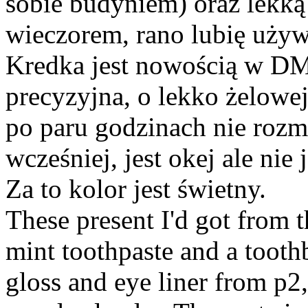
sobie budyniem) oraz lekką
wieczorem, rano lubię używ
Kredka jest nowością w DMie
precyzyjna, o lekko żelowej
po paru godzinach nie rozm
wcześniej, jest okej ale nie 
Za to kolor jest świetny.
These present I'd got from t
mint toothpaste and a tooth
gloss and eye liner from p2