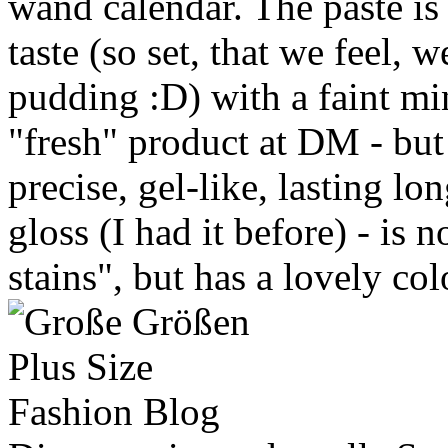
wand calendar. The paste is 
taste (so set, that we feel, w
pudding :D) with a faint mint
"fresh" product at DM - but 
precise, gel-like, lasting lo
gloss (I had it before) - is n
stains", but has a lovely col