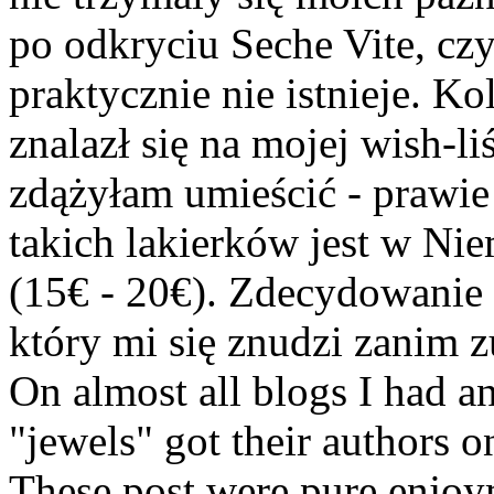
po odkryciu Seche Vite, cz
praktycznie nie istnieje. Kol
znalazł się na mojej wish-li
zdążyłam umieścić - prawie
takich lakierków jest w N
(15€ - 20€). Zdecydowanie 
który mi się znudzi zanim z
On almost all blogs I had a
"jewels" got their authors 
These post were pure enjoym