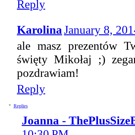
Reply
Karolina
January 8, 20
ale masz prezentów T
święty Mikołaj ;) zega
pozdrawiam!
Reply
Replies
Joanna - ThePlusSize
10:30 PM