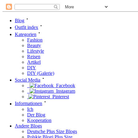
•
Blog
•
Outfit index
•
Kategorien
Fashion
Beauty
Lifestyle
Reisen
Artikel
DIY
DIY (Galerie)
•
Social Media
Facebook
Instagram
Pinterest
•
Informationen
Ich
Der Blog
Kooperation
Andere Blogs
Deutsche Plus Size Blogs
Polskie Blogi Plus Size