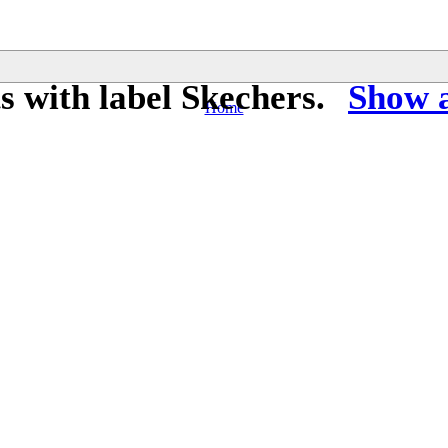
s with label
Skechers
.
Show a
Home